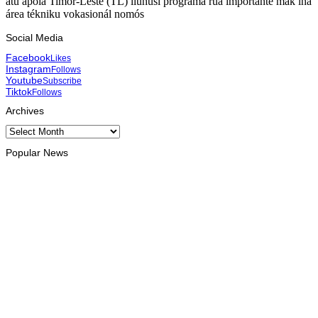
atu apoia Timor-Leste (TL) liuhusi programa rua importante mak iha
área tékniku vokasionál nomós
Social Media
Facebook
Likes
Instagram
Follows
Youtube
Subscribe
Tiktok
Follows
Archives
Archives
Popular News
EKONOMIA
Xanana hala’o vizita-haree direta Fósil Iktosauru iha Foho
Lesululi Kailaku
August 8, 2026