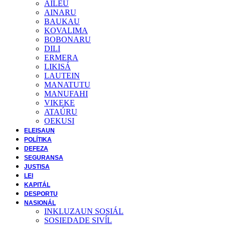
AILEU
AINARU
BAUKAU
KOVALIMA
BOBONARU
DILI
ERMERA
LIKISÁ
LAUTEIN
MANATUTU
MANUFAHI
VIKEKE
ATAÚRU
OEKUSI
ELEISAUN
POLÍTIKA
DEFEZA
SEGURANSA
JUSTISA
LEI
KAPITÁL
DESPORTU
NASIONÁL
INKLUZAUN SOSIÁL
SOSIEDADE SIVĺL