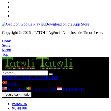
Copyright © 2026 . TATOLI Agência Noticiosa de Timor-Leste.
Home
Search
Menu
Top
ANUNSIU
KONA-BA AMI
LIVE
LÍNGUA
ENGLISH
PORTUGUÊS
INDONESIA
Toggle dark mode
VARANDA
MUNISÍPIU