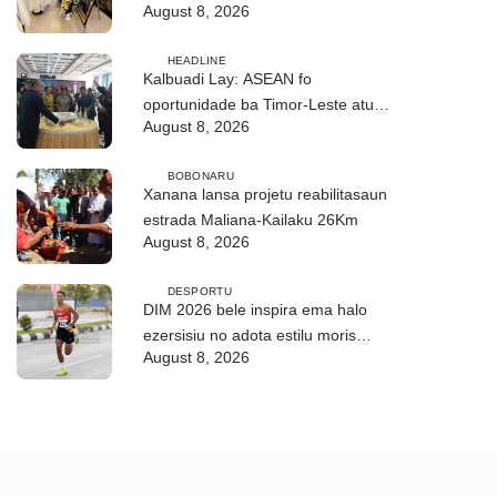
August 8, 2026
ho fuan”
HEADLINE
Kalbuadi Lay: ASEAN fo
oportunidade ba Timor-Leste atu
August 8, 2026
aselera transformasaun ekonómika
BOBONARU
Xanana lansa projetu reabilitasaun
estrada Maliana-Kailaku 26Km
August 8, 2026
DESPORTU
DIM 2026 bele inspira ema halo
ezersisiu no adota estilu moris
August 8, 2026
saudável