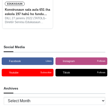
EDUKASAUN
Konstrusaun sala aula 651 iha
eskola 197 hahú ho fundu
25%
DILI, 27 janeiru 2022 (TATOLI)–
Diretór Servisu Edukasaun
Munisípiu sira simu ona
orientasaun hosi Diresaun
Nasionál Dezenvolvimentu
Parque Eskolár (DNDPE) hodi
hahú ona prosesu projetu
komunitáriu ba konstrusaun sala
Social Media
aula
Facebook
Instagram
Likes
Follows
Youtube
Tiktok
Subscribe
Follows
Archives
Archives