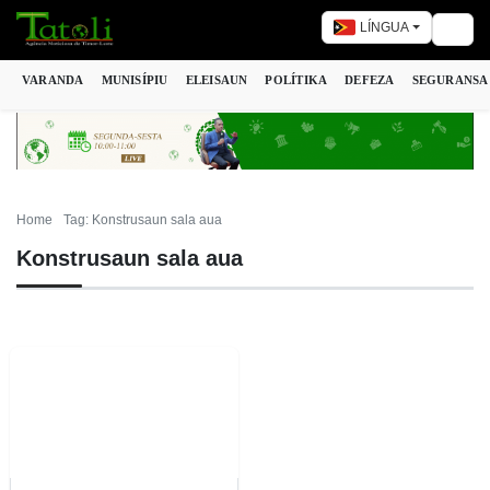
LÍNGUA
Togg
VARANDA
MUNISÍPIU
ELEISAUN
POLÍTIKA
DEFEZA
SEGURANSA
Home
Tag: Konstrusaun sala aua
Konstrusaun sala aua