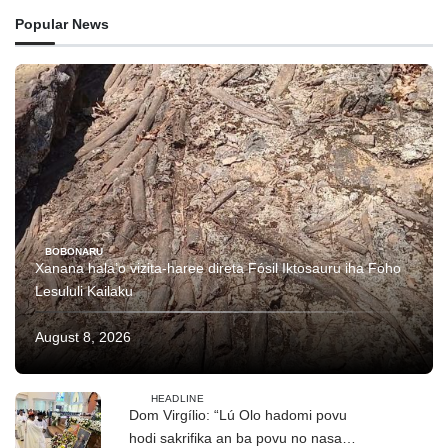
Popular News
BOBONARU
Xanana hala’o vizita-haree direta Fósil Iktosauru iha Foho
Lesululi Kailaku
August 8, 2026
HEADLINE
Dom Virgílio: “Lú Olo hadomi povu
hodi sakrifika an ba povu no nasaun