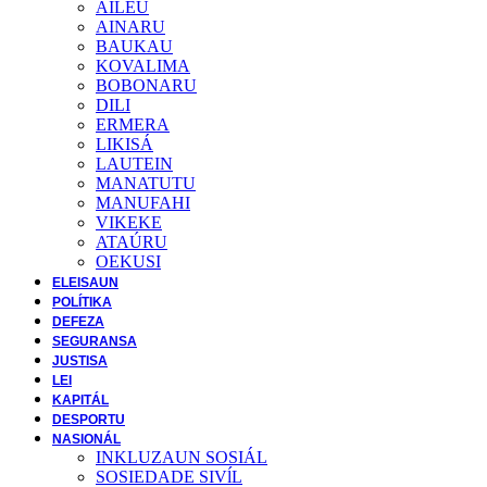
AILEU
AINARU
BAUKAU
KOVALIMA
BOBONARU
DILI
ERMERA
LIKISÁ
LAUTEIN
MANATUTU
MANUFAHI
VIKEKE
ATAÚRU
OEKUSI
ELEISAUN
POLÍTIKA
DEFEZA
SEGURANSA
JUSTISA
LEI
KAPITÁL
DESPORTU
NASIONÁL
INKLUZAUN SOSIÁL
SOSIEDADE SIVĺL