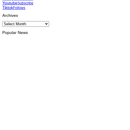
Youtube
Subscribe
Tiktok
Follows
Archives
Archives
Popular News
BOBONARU
Xanana hala’o vizita-haree direta Fósil Iktosauru iha Foho Lesul
August 8, 2026
HEADLINE
Dom Virgílio: “Lú Olo hadomi povu hodi sakrifika an ba povu n
August 8, 2026
BOBONARU
Projetu reabilitasaun estrada Lourba-Atsabe no Lolotoe hein de’i