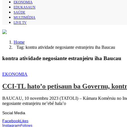
EKONOMIA
EDUKASAUN
SAÚDE
MULTIMÉDIA
LIVE TV
Home
Tag: kontra atividade negosiante estranjeiru iha Baucau
kontra atividade negosiante estranjeiru iha Baucau
EKONOMIA
CCI-TL hato’o petisaun ba Governu, kontra
BAUCAU, 10 novembru 2023 (TATOLI) – Kámara Komérsiu no Indústr
negosiante estranjeiru ne’ebé hala’o
Social Media
Facebook
Likes
Instagram
Follows