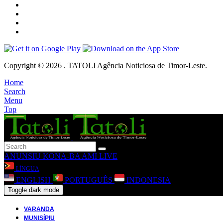
Copyright © 2026 . TATOLI Agência Noticiosa de Timor-Leste.
Home
Search
Menu
Top
ANUNSIU
KONA-BA AMI
LIVE
LÍNGUA
ENGLISH
PORTUGUÊS
INDONESIA
Toggle dark mode
VARANDA
MUNISÍPIU