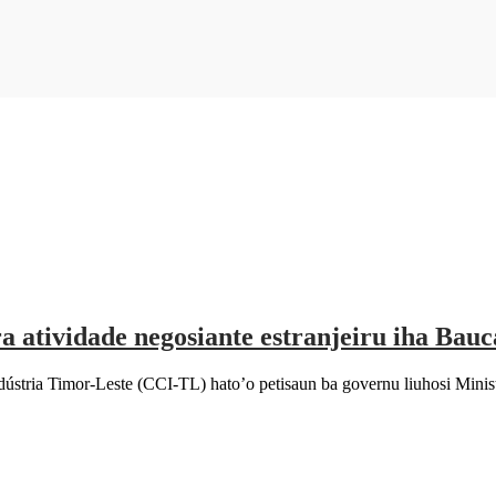
 atividade negosiante estranjeiru iha Bau
ia Timor-Leste (CCI-TL) hato’o petisaun ba governu liuhosi Mini