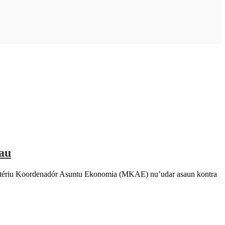
cau
stériu Koordenadór Asuntu Ekonomia (MKAE) nu’udar asaun kontra