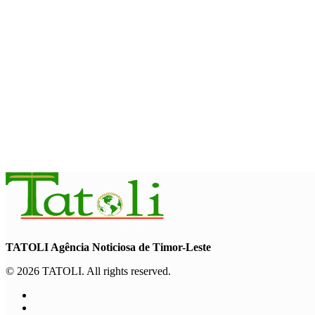
August 8, 2026
HEADLINE
Kalbuadi Lay: ASEAN fo oportunidade ba Timor-Leste atu ase
August 8, 2026
BOBONARU
Xanana lansa projetu reabilitasaun estrada Maliana-Kailaku 2
August 8, 2026
TATOLI Agência Noticiosa de Timor-Leste
© 2026 TATOLI. All rights reserved.