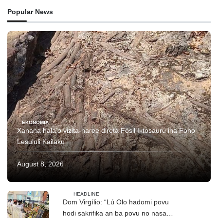
Popular News
EKONOMIA
Xanana hala’o vizita-haree direta Fósil Iktosauru iha Foho
Lesululi Kailaku
August 8, 2026
HEADLINE
Dom Virgílio: “Lú Olo hadomi povu
hodi sakrifika an ba povu no nasaun