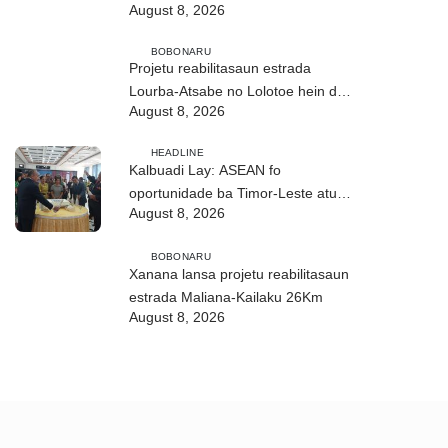
August 8, 2026
ho fuan”
BOBONARU
Projetu reabilitasaun estrada
Lourba-Atsabe no Lolotoe hein de’it
August 8, 2026
vistu tribunál
HEADLINE
Kalbuadi Lay: ASEAN fo
oportunidade ba Timor-Leste atu
August 8, 2026
aselera transformasaun ekonómika
BOBONARU
Xanana lansa projetu reabilitasaun
estrada Maliana-Kailaku 26Km
August 8, 2026