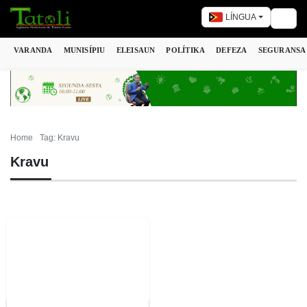
LÍNGUA
Togg
VARANDA
MUNISÍPIU
ELEISAUN
POLÍTIKA
DEFEZA
SEGURANSA
Home
Tag: Kravu
Kravu