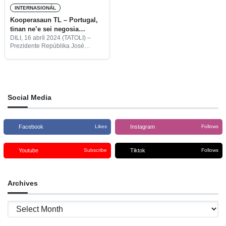
INTERNASIONÁL
Kooperasaun TL – Portugal,
tinan ne’e sei negosia
programa foun
DILI, 16 abríl 2024 (TATOLI) –
Prezidente Repúblika José
Ramos Horta ho Embaxadora
Portugal iha Timor-Leste,
Manuela Bairos, diskute asuntu
billaterál entre nasaun rua.
Social Media
Facebook
Instagram
Likes
Follows
Youtube
Tiktok
Subscribe
Follows
Archives
Archives