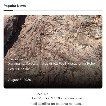
Popular News
EKONOMIA
Xanana hala’o vizita-haree direta Fósil Iktosauru iha Foho
Lesululi Kailaku
August 8, 2026
HEADLINE
Dom Virgílio: “Lú Olo hadomi povu
hodi sakrifika an ba povu no nasaun