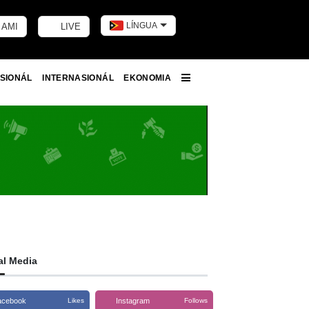
LÍNGUA
 AMI
LIVE
Toggle dark m
SIONÁL
INTERNASIONÁL
EKONOMIA
More
al Media
acebook
Instagram
Likes
Follows