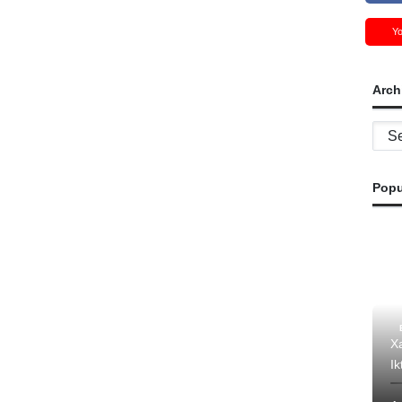
Y
Arch
Archi
Popu
Xa
Ik