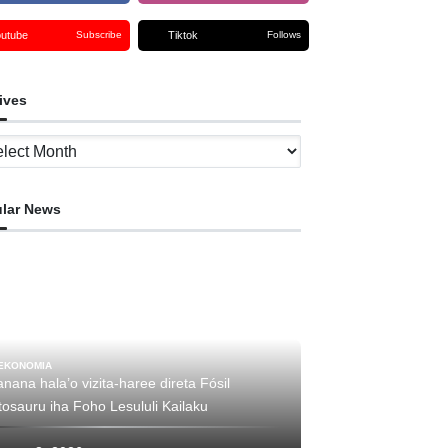
outube
Tiktok
Subscribe
Follows
ives
ves
lar News
EKONOMIA
nana hala’o vizita-haree direta Fósil
tosauru iha Foho Lesululi Kailaku