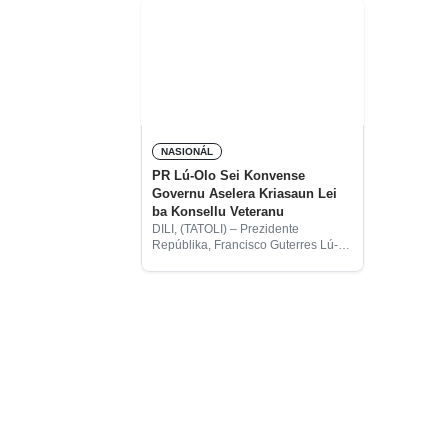
NASIONÁL
PR Lú-Olo Sei Konvense
Governu Aselera Kriasaun Lei
ba Konsellu Veteranu
DILI, (TATOLI) – Prezidente
Repúblika, Francisco Guterres Lú-
olo sei husu governu aselera
kriasaun lei ba Konsellu Veteranu
hodi hetan promulgasaun.