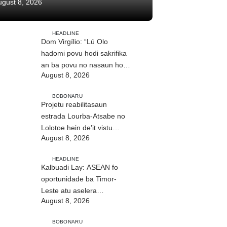
ugust 8, 2026
HEADLINE
Dom Virgílio: “Lú Olo
hadomi povu hodi sakrifika
an ba povu no nasaun ho
August 8, 2026
fuan”
BOBONARU
Projetu reabilitasaun
estrada Lourba-Atsabe no
Lolotoe hein de’it vistu
August 8, 2026
tribunál
HEADLINE
Kalbuadi Lay: ASEAN fo
oportunidade ba Timor-
Leste atu aselera
August 8, 2026
transformasaun ekonómika
BOBONARU