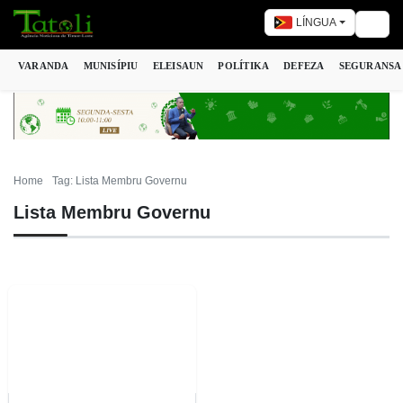
LÍNGUA
Togg
VARANDA
MUNISÍPIU
ELEISAUN
POLÍTIKA
DEFEZA
SEGURANSA
Home
Tag: Lista Membru Governu
Lista Membru Governu