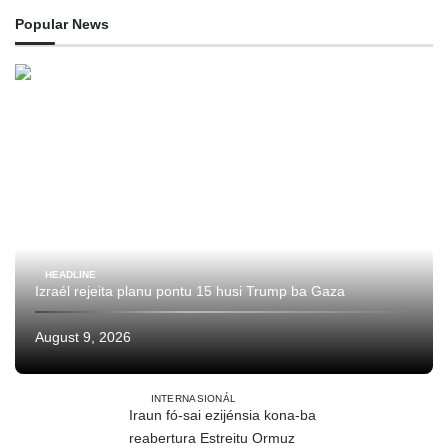
Popular News
HEADLINE
Izraél rejeita planu pontu 15 husi Trump ba Gaza
August 9, 2026
INTERNASIONÁL
Iraun fó-sai ezijénsia kona-ba
reabertura Estreitu Ormuz