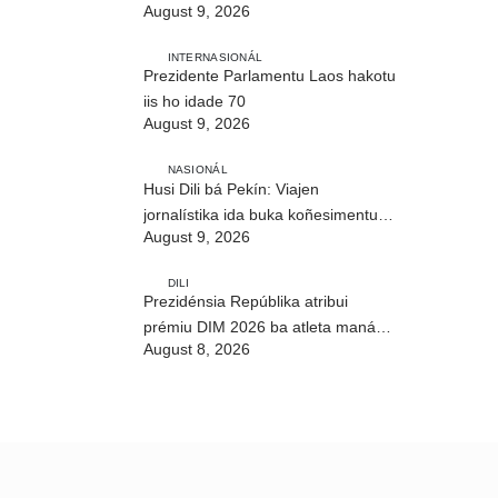
August 9, 2026
INTERNASIONÁL
Prezidente Parlamentu Laos hakotu
iis ho idade 70
August 9, 2026
NASIONÁL
Husi Dili bá Pekín: Viajen
jornalístika ida buka koñesimentu
August 9, 2026
foun (Parte I)
DILI
Prezidénsia Repúblika atribui
prémiu DIM 2026 ba atleta manán-
August 8, 2026
na’in sira