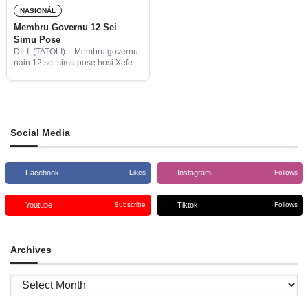
NASIONÁL
Membru Governu 12 Sei
Simu Pose
DILI, (TATOLI) – Membru governu
nain 12 sei simu pose hosi Xefe
Estadu, Francisco Guterres Lú Olo
tuir dekretu Prezidente Repúblika
númeru 59/2017 loron 15 fulan-
setembru 2017.
Social Media
Facebook
Instagram
Likes
Follows
Youtube
Tiktok
Subscribe
Follows
Archives
Archives