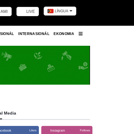
LÍNGUA
 AMI
LIVE
Toggle dark m
SIONÁL
INTERNASIONÁL
EKONOMIA
More
al Media
acebook
Instagram
Likes
Follows