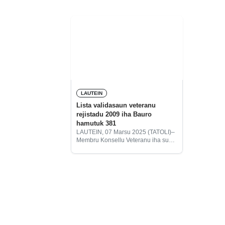
LAUTEIN
Lista validasaun veteranu
rejistadu 2009 iha Bauro
hamutuk 381
LAUTEIN, 07 Marsu 2025 (TATOLI)–
Membru Konsellu Veteranu iha suku
Bauro, postu administrativu
Lospalos, munisípiu Lautein,
Armindo Nunes, informa lista
validasaun veteranu rejistadu 2009
husi 15 a 19, 3 a