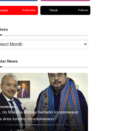
outube
Tiktok
Subscribe
Follows
ives
ves
lar News
EKONOMIA
L no Malázia diskute hemetin kooperasaun
ha área turizmu no edukasaun