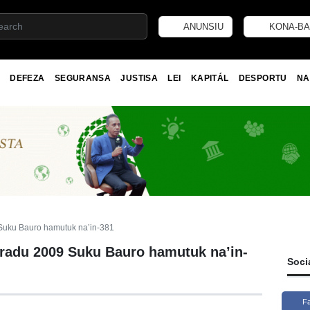
ANUNSIU
KONA-BA
DEFEZA
SEGURANSA
JUSTISA
LEI
KAPITÁL
DESPORTU
NA
9 Suku Bauro hamutuk na’in-381
stradu 2009 Suku Bauro hamutuk na’in-
Soci
F