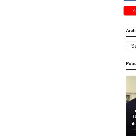
Y
Arch
Archi
Popu
T
i