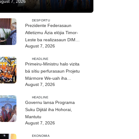
ugust 7, 2026
DESPORTU
Prezidente Federasaun
Atletizmu Ázia elójia Timor-
Leste ba realizasaun DIM
August 7, 2026
2026
HEADLINE
Primeiru-Ministru halo vizita
bá sítiu perfurasaun Projetu
Mármore We-uah iha
August 7, 2026
Ilimanu
HEADLINE
Governu lansa Programa
Suku Dijitál iha Hohorai,
Mantutu
August 7, 2026
EKONOMIA