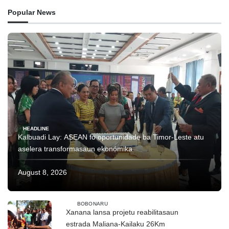
Popular News
HEADLINE
Kalbuadi Lay: ASEAN fo oportunidade ba Timor-Leste atu
aselera transformasaun ekonómika
August 8, 2026
BOBONARU
Xanana lansa projetu reabilitasaun
estrada Maliana-Kailaku 26Km