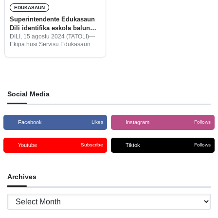
EDUKASAUN
Superintendente Edukasaun
Dili identifika eskola balun
ladún tau atensaun ba
DILI, 15 agostu 2024 (TATOLI)—
Ekipa husi Servisu Edukasaun
biblioteka
munisípiu Dili bainhira halo
monitorizasaun, identifika katak
eskola balun ladún tau atensaun
ba distribuisaun livru husi
biblioteka.
Social Media
Facebook
Instagram
Likes
Follows
Youtube
Tiktok
Subscribe
Follows
Archives
Archives