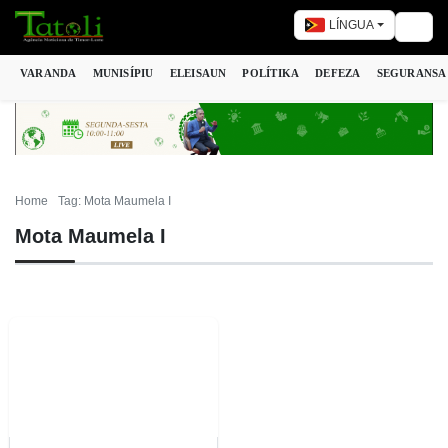
LÍNGUA
Togg
VARANDA
MUNISÍPIU
ELEISAUN
POLÍTIKA
DEFEZA
SEGURANSA
Home
Tag: Mota Maumela I
Mota Maumela I