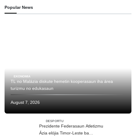
Popular News
EKONOMIA
TL no Malázia diskute hemetin kooperasaun iha área
turizmu no edukasaun
August 7, 2026
DESPORTU
Prezidente Federasaun Atletizmu
Ázia elójia Timor-Leste ba