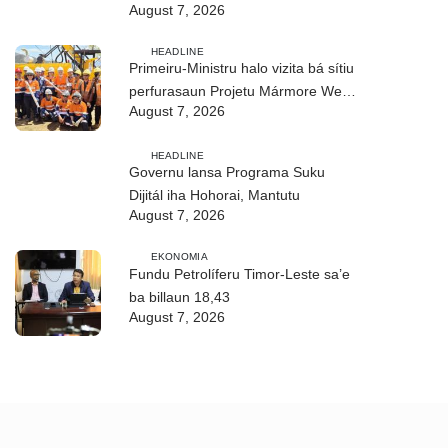
August 7, 2026
realizasaun DIM 2026
HEADLINE
Primeiru-Ministru halo vizita bá sítiu
perfurasaun Projetu Mármore We-
August 7, 2026
uah iha Ilimanu
HEADLINE
Governu lansa Programa Suku
Dijitál iha Hohorai, Mantutu
August 7, 2026
EKONOMIA
Fundu Petrolíferu Timor-Leste sa’e
ba billaun 18,43
August 7, 2026