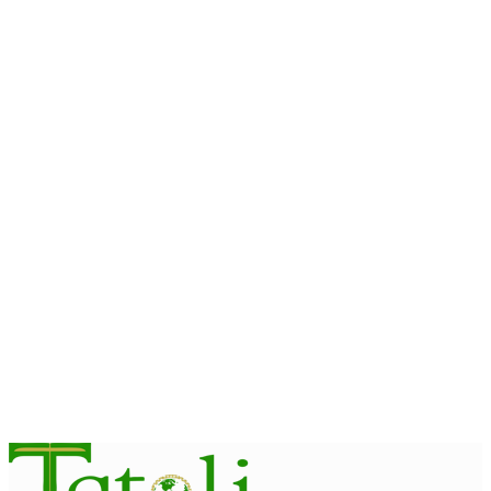
August 10, 2026
OEKUSI
PNTL Oekusi halo uluk inspesaun dokumentu membru sira-
nian molok pasa-revista iha públiku
August 10, 2026
JUSTISA
Carmona konsidera Tribunál sei menus rekursu umanu
August 10, 2026
HEADLINE
Komisaun A hetan referénsia husi Tailándia kona-ba kriasaun
Lei Siberkrime
August 10, 2026