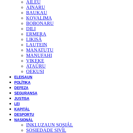
AILEU
AINARU
BAUKAU
KOVALIMA
BOBONARU
DILI
ERMERA
LIKISÁ
LAUTEIN
MANATUTU
MANUFAHI
VIKEKE
ATAÚRU
OEKUSI
ELEISAUN
POLÍTIKA
DEFEZA
SEGURANSA
JUSTISA
LEI
KAPITÁL
DESPORTU
NASIONÁL
INKLUZAUN SOSIÁL
SOSIEDADE SIVĺL