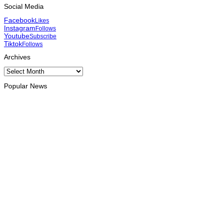
Social Media
Facebook
Likes
Instagram
Follows
Youtube
Subscribe
Tiktok
Follows
Archives
Archives
Popular News
HEADLINE
TL-Malázia hametin kooperasaun iha kapasitasaun rekursu
umanu
August 10, 2026
MUNISÍPIU
Komunidade uma-kain 18 realoka ona ba sira-nia hela fatin
iha foho Builó okos