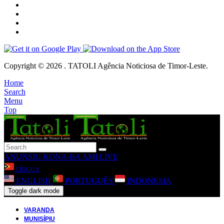
Copyright © 2026 . TATOLI Agência Noticiosa de Timor-Leste.
Home
Search
Menu
Top
ANUNSIU
KONA-BA AMI
LIVE
LÍNGUA
ENGLISH
PORTUGUÊS
INDONESIA
Toggle dark mode
VARANDA
MUNISÍPIU