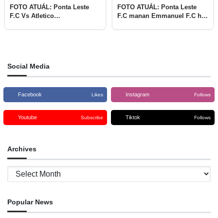
FOTO ATUÁL: Ponta Leste
FOTO ATUÁL: Ponta Leste
F.C Vs Atletico
F.C manan Emmanuel F.C ho
Ultramar/Coração, rezultadu
golu 3-1
1-0
Social Media
Facebook
Instagram
Likes
Follows
Youtube
Tiktok
Subscribe
Follows
Archives
Archives
Popular News