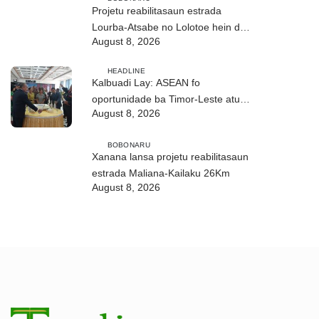
Projetu reabilitasaun estrada
Lourba-Atsabe no Lolotoe hein de’it
August 8, 2026
vistu tribunál
HEADLINE
Kalbuadi Lay: ASEAN fo
oportunidade ba Timor-Leste atu
August 8, 2026
aselera transformasaun ekonómika
BOBONARU
Xanana lansa projetu reabilitasaun
estrada Maliana-Kailaku 26Km
August 8, 2026