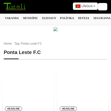
LÍNGUA
Togg
VARANDA
MUNISÍPIU
ELEISAUN
POLÍTIKA
DEFEZA
SEGURANSA
Home
Tag: Ponta Leste F.C
Ponta Leste F.C
HEADLINE
HEADLINE