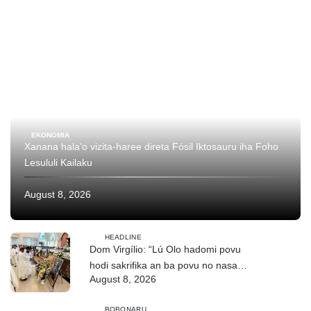
EKONOMIA
Xanana hala’o vizita-haree direta Fósil Iktosauru iha Foho
Lesululi Kailaku
August 8, 2026
HEADLINE
Dom Virgílio: “Lú Olo hadomi povu
hodi sakrifika an ba povu no nasaun
August 8, 2026
ho fuan”
BOBONARU