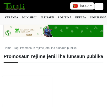
LÍNGUA
Togg
VARANDA
MUNISÍPIU
ELEISAUN
POLÍTIKA
DEFEZA
SEGURANSA
Home
Tag: Promosaun rejime jerál iha funsaun publika
Promosaun rejime jerál iha funsaun publika