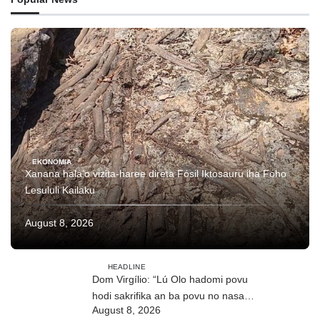
EKONOMIA
Xanana hala’o vizita-haree direta Fósil Iktosauru iha Foho
Lesululi Kailaku
August 8, 2026
HEADLINE
Dom Virgílio: “Lú Olo hadomi povu
hodi sakrifika an ba povu no nasaun
August 8, 2026
ho fuan”