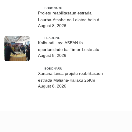
BOBONARU
Projetu reabilitasaun estrada
Lourba-Atsabe no Lolotoe hein de’it
August 8, 2026
vistu tribunál
HEADLINE
Kalbuadi Lay: ASEAN fo
oportunidade ba Timor-Leste atu
August 8, 2026
aselera transformasaun ekonómika
BOBONARU
Xanana lansa projetu reabilitasaun
estrada Maliana-Kailaku 26Km
August 8, 2026