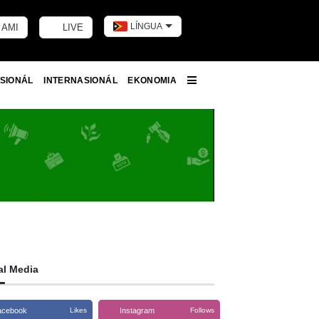
LÍNGUA
 AMI
LIVE
Toggle dark m
SIONÁL
INTERNASIONÁL
EKONOMIA
More
al Media
acebook
Instagram
Likes
Follows