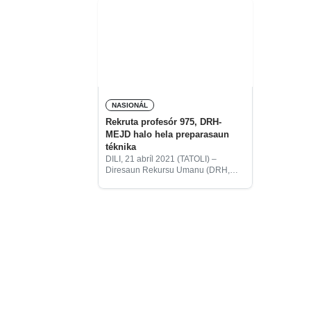
NASIONÁL
Rekruta profesór 975, DRH-
MEJD halo hela preparasaun
téknika
DILI, 21 abríl 2021 (TATOLI) –
Diresaun Rekursu Umanu (DRH,
sigla portugés), Ministériu
Edukasaun Juventude no Desportu
(MEJD) halo hela preparasaun atu
bele aselera prosesu rekrutamentu
ba profesór na’in-975.