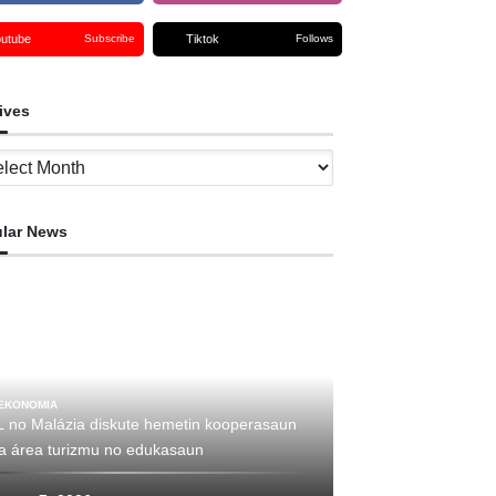
outube
Tiktok
Subscribe
Follows
ives
ves
lar News
EKONOMIA
L no Malázia diskute hemetin kooperasaun
ha área turizmu no edukasaun