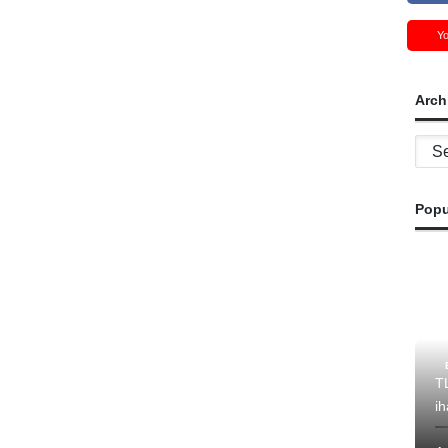
Y
Arch
Archi
Popu
T
i