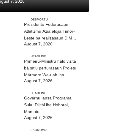
ugust 7, 2026
DESPORTU
Prezidente Federasaun
Atletizmu Ázia elójia Timor-
Leste ba realizasaun DIM
August 7, 2026
2026
HEADLINE
Primeiru-Ministru halo vizita
bá sítiu perfurasaun Projetu
Mármore We-uah iha
August 7, 2026
Ilimanu
HEADLINE
Governu lansa Programa
Suku Dijitál iha Hohorai,
Mantutu
August 7, 2026
EKONOMIA