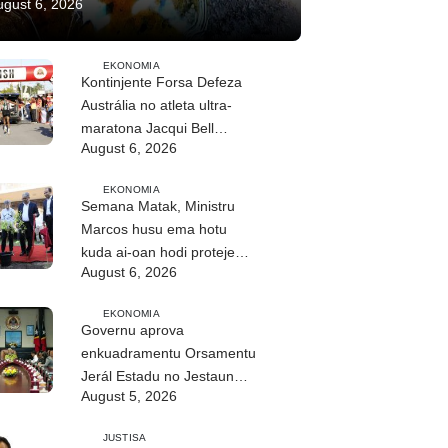
ugust 6, 2026
EKONOMIA
Kontinjente Forsa Defeza
Austrália no atleta ultra-
maratona Jacqui Bell
August 6, 2026
partisipa DIM 2026
EKONOMIA
Semana Matak, Ministru
Marcos husu ema hotu
kuda ai-oan hodi proteje
August 6, 2026
biodiversidade
EKONOMIA
Governu aprova
enkuadramentu Orsamentu
Jerál Estadu no Jestaun
August 5, 2026
Finanseira Públika
JUSTISA