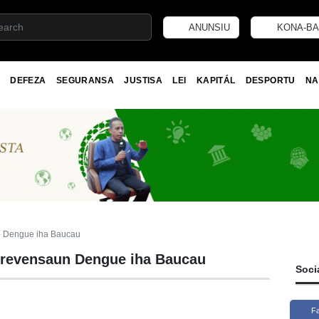
ANUNSIU
KONA-BA
DEFEZA
SEGURANSA
JUSTISA
LEI
KAPITÁL
DESPORTU
NA
n Dengue iha Baucau
prevensaun Dengue iha Baucau
Soci
F