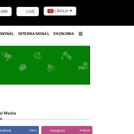
LÍNGUA
 AMI
LIVE
Toggle dark m
SIONÁL
INTERNASIONÁL
EKONOMIA
More
al Media
acebook
Instagram
Likes
Follows