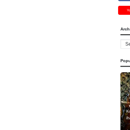
Y
Arch
Archi
Popu
K
i