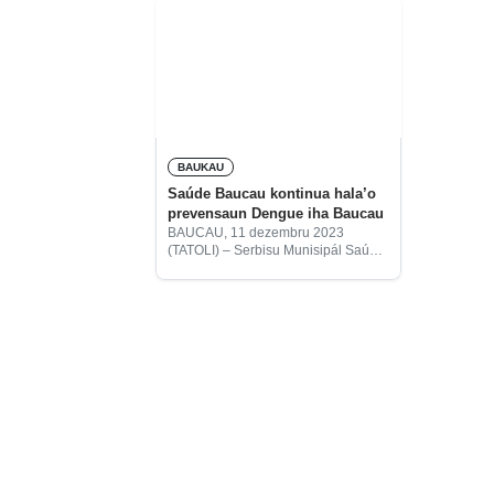
BAUKAU
Saúde Baucau kontinua hala’o
prevensaun Dengue iha Baucau
BAUCAU, 11 dezembru 2023
(TATOLI) – Serbisu Munisipál Saúde
Baucau kontinua implementa
programa prevensaun moras
dengue durante tempu udan iha
munisípiu Baucau.