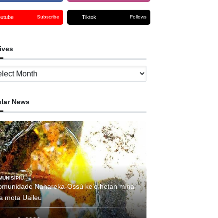
outube
Tiktok
Subscribe
Follows
ives
ves
lar News
MUNISÍPIU
omunidade Nahareka-Ossú ke’e hetan mina
ha mota Uaileu