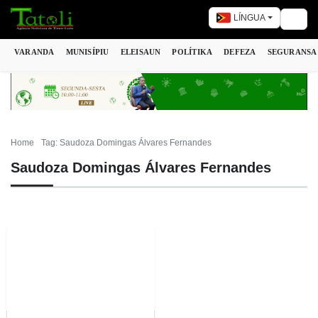
LÍNGUA
Togg
VARANDA
MUNISÍPIU
ELEISAUN
POLÍTIKA
DEFEZA
SEGURANSA
Home
Tag: Saudoza Domingas Álvares Fernandes
Saudoza Domingas Álvares Fernandes