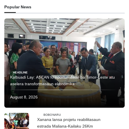
Popular News
HEADLINE
Kalbuadi Lay: ASEAN fo oportunidade ba Timor-Leste atu
aselera transformasaun ekonómika
August 8, 2026
BOBONARU
Xanana lansa projetu reabilitasaun
estrada Maliana-Kailaku 26Km