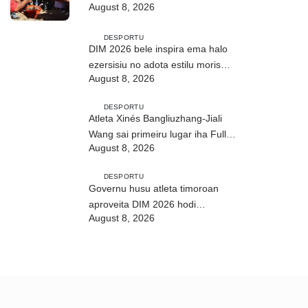
August 8, 2026
DESPORTU
DIM 2026 bele inspira ema halo
ezersisiu no adota estilu moris
August 8, 2026
saudável
DESPORTU
Atleta Xinés Bangliuzhang-Jiali
Wang sai primeiru lugar iha Full
August 8, 2026
Maratona 42Km
DESPORTU
Governu husu atleta timoroan
aproveita DIM 2026 hodi
August 8, 2026
dezenvolve kapasidade