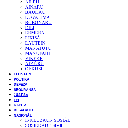
AILEU
AINARU
BAUKAU
KOVALIMA
BOBONARU
DILI
ERMERA
LIKISÁ
LAUTEIN
MANATUTU
MANUFAHI
VIKEKE
ATAÚRU
OEKUSI
ELEISAUN
POLÍTIKA
DEFEZA
SEGURANSA
JUSTISA
LEI
KAPITÁL
DESPORTU
NASIONÁL
INKLUZAUN SOSIÁL
SOSIEDADE SIVĺL