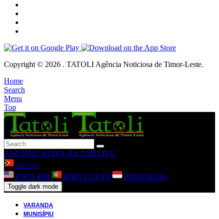
Copyright © 2026 . TATOLI Agência Noticiosa de Timor-Leste.
Home
Search
Menu
Top
ANUNSIU
KONA-BA AMI
LIVE
LÍNGUA
ENGLISH
PORTUGUÊS
INDONESIA
Toggle dark mode
VARANDA
MUNISÍPIU