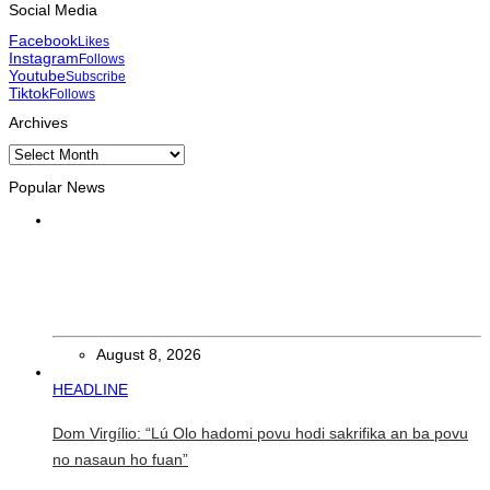
Social Media
Facebook
Likes
Instagram
Follows
Youtube
Subscribe
Tiktok
Follows
Archives
Archives
Popular News
EKONOMIA
Xanana hala’o vizita-haree direta Fósil Iktosauru iha Foho
Lesululi Kailaku
August 8, 2026
HEADLINE
Dom Virgílio: “Lú Olo hadomi povu hodi sakrifika an ba povu
no nasaun ho fuan”