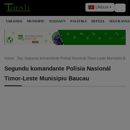
LÍNGUA
Togg
VARANDA
MUNISÍPIU
ELEISAUN
POLÍTIKA
DEFEZA
SEGURANSA
Home
Tag: Segundu komandante Polísia Nasionál Timor-Leste Munisipiu Bau
Segundu komandante Polísia Nasionál
Timor-Leste Munisipiu Baucau