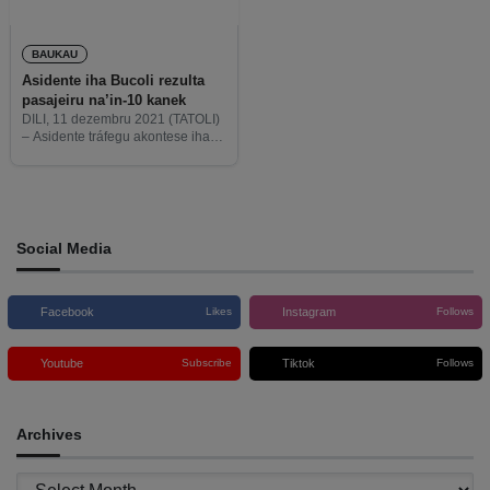
BAUKAU
Asidente iha Bucoli rezulta
pasajeiru na’in-10 kanek
DILI, 11 dezembru 2021 (TATOLI)
– Asidente tráfegu akontese iha
suku Bucoli, postu administrative
Baucau Vila, munisípiu Baucau,
rezulta pasajeiru na’in-10 kanek.
Social Media
Facebook
Instagram
Likes
Follows
Youtube
Tiktok
Subscribe
Follows
Archives
Archives