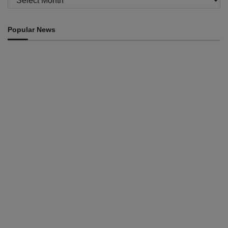
Popular News
DILI
Prezidénsia Repúblika atribui prémiu DIM 2026 ba atleta
manán-na’in sira
August 8, 2026