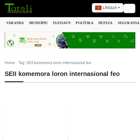
LÍNGUA
Togg
VARANDA
MUNISÍPIU
ELEISAUN
POLÍTIKA
DEFEZA
SEGURANSA
Home
Tag: SEII komemora loron internasional feo
SEII komemora loron internasional feo