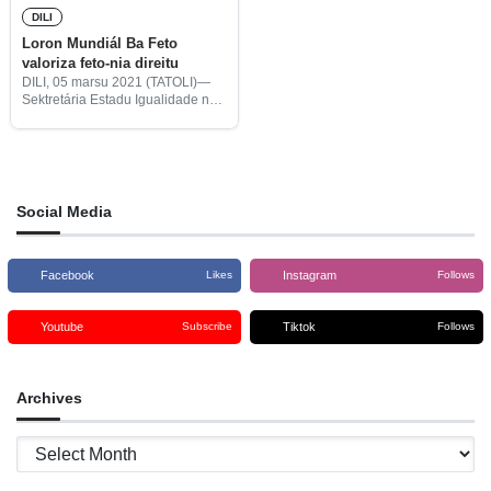
DILI
Loron Mundiál Ba Feto
valoriza feto-nia direitu
DILI, 05 marsu 2021 (TATOLI)—
Sektretária Estadu Igualidade no
Inkluzasaun (SEII), Maria José da
Fonseca Monteiro de Jesus,
hataten komemorasaun Loron
Mundiál Ba Feto ne’ebé sempre
selebra iha 08 marsu
Social Media
Facebook
Instagram
Likes
Follows
Youtube
Tiktok
Subscribe
Follows
Archives
Archives