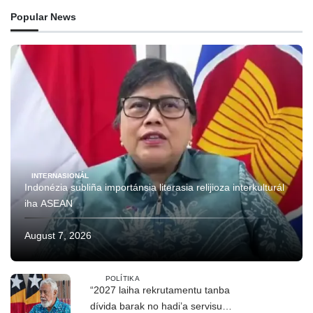
Popular News
INTERNASIONÁL
Indonézia subliña importánsia literasia relijioza interkulturál
iha ASEAN
August 7, 2026
POLÍTIKA
“2027 laiha rekrutamentu tanba
dívida barak no hadi’a servisu