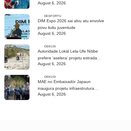
August 6, 2026
bazeia ba grau”
DESPORTU
DIM Expo 2026 sai alvu atu envolve
povu liuliu juventude
August 6, 2026
OEKUSI
Autoridade Lokál Lela-Ufe Nítibe
prefere ‘aselera’ projetu estrada
August 6, 2026
antes tempu udan
OEKUSI
MAE no Embaixadór Japaun
inaugura projetu infraestrutura
August 6, 2026
CIREP 12 iha Nítibe