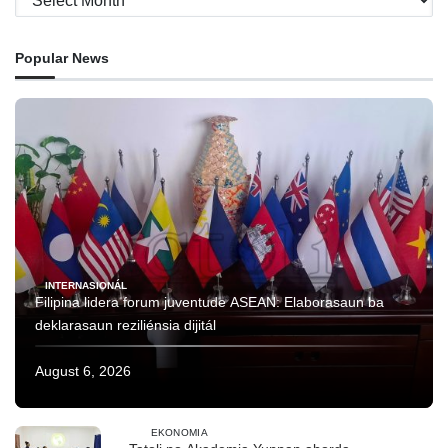
Popular News
INTERNASIONÁL
Filipina lidera forum juventude ASEAN: Elaborasaun ba
deklarasaun reziliénsia dijitál
August 6, 2026
EKONOMIA