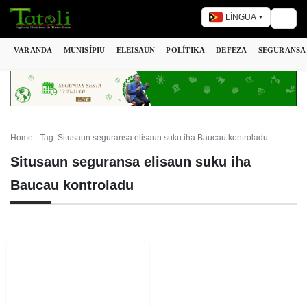
LÍNGUA
Togg
VARANDA
MUNISÍPIU
ELEISAUN
POLÍTIKA
DEFEZA
SEGURANSA
Home
Tag: Situsaun seguransa elisaun suku iha Baucau kontroladu
Situsaun seguransa elisaun suku iha
Baucau kontroladu