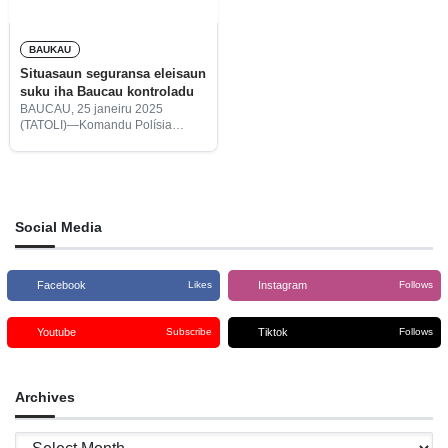
BAUKAU
Situasaun seguransa eleisaun
suku iha Baucau kontroladu
BAUCAU, 25 janeiru 2025
(TATOLI)—Komandu Polísia
Nasionál Timor-Leste (PNTL)
munisípiu Baucau relata
situasaun iha sentru votasaun
eleisaun suku foun tolu la’o
hakmatek.
Social Media
Facebook
Instagram
Likes
Follows
Youtube
Tiktok
Subscribe
Follows
Archives
Archives