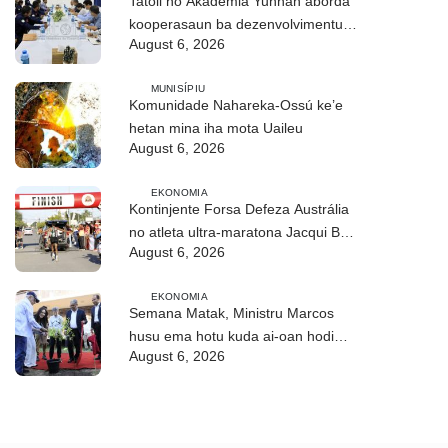
Tatoli no Akademia Yunnan aborda
kooperasaun ba dezenvolvimentu
August 6, 2026
no troka informasaun
MUNISÍPIU
Komunidade Nahareka-Ossú ke’e
hetan mina iha mota Uaileu
August 6, 2026
EKONOMIA
Kontinjente Forsa Defeza Austrália
no atleta ultra-maratona Jacqui Bell
August 6, 2026
partisipa DIM 2026
EKONOMIA
Semana Matak, Ministru Marcos
husu ema hotu kuda ai-oan hodi
August 6, 2026
proteje biodiversidade