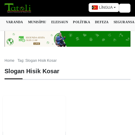
LÍNGUA
Togg
VARANDA
MUNISÍPIU
ELEISAUN
POLÍTIKA
DEFEZA
SEGURANSA
Home
Tag: Slogan Hisik Kosar
Slogan Hisik Kosar