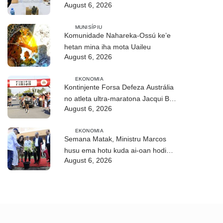
August 6, 2026
no troka informasaun
MUNISÍPIU
Komunidade Nahareka-Ossú ke’e
hetan mina iha mota Uaileu
August 6, 2026
EKONOMIA
Kontinjente Forsa Defeza Austrália
no atleta ultra-maratona Jacqui Bell
August 6, 2026
partisipa DIM 2026
EKONOMIA
Semana Matak, Ministru Marcos
husu ema hotu kuda ai-oan hodi
August 6, 2026
proteje biodiversidade