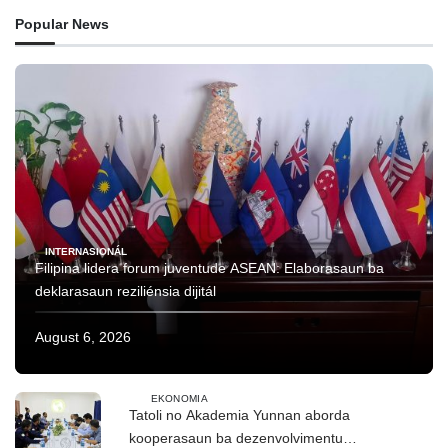
Popular News
INTERNASIONÁL
Filipina lidera forum juventude ASEAN: Elaborasaun ba
deklarasaun reziliénsia dijitál
August 6, 2026
EKONOMIA
Tatoli no Akademia Yunnan aborda
kooperasaun ba dezenvolvimentu