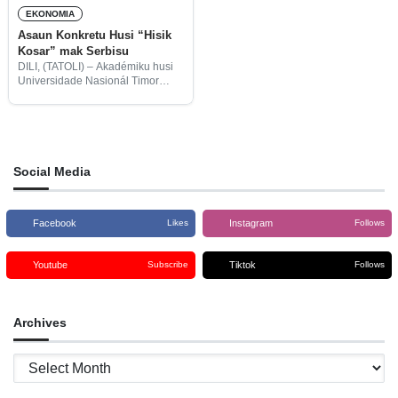
EKONOMIA
Asaun Konkretu Husi “Hisik
Kosar” mak Serbisu
DILI, (TATOLI) – Akadémiku husi
Universidade Nasionál Timor
Lorosa’e (UNTL), Victor Soares
hateten slogan rezisténsia
timoroan sira nian iha luta mak
mate ka moris ukun rasik-án iha
prosesu ne’e ema
Social Media
Facebook
Instagram
Likes
Follows
Youtube
Tiktok
Subscribe
Follows
Archives
Archives