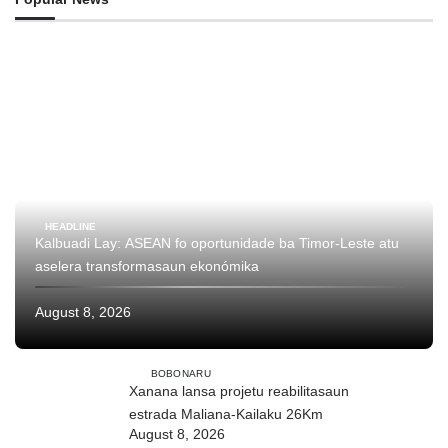
HEADLINE
Kalbuadi Lay: ASEAN fo oportunidade ba Timor-Leste atu
aselera transformasaun ekonómika
August 8, 2026
BOBONARU
Xanana lansa projetu reabilitasaun
estrada Maliana-Kailaku 26Km
August 8, 2026