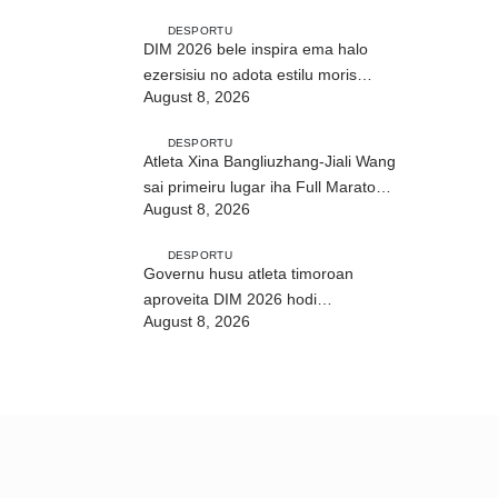
DESPORTU
DIM 2026 bele inspira ema halo
ezersisiu no adota estilu moris
August 8, 2026
saudável
DESPORTU
Atleta Xina Bangliuzhang-Jiali Wang
sai primeiru lugar iha Full Maratona
August 8, 2026
42Km
DESPORTU
Governu husu atleta timoroan
aproveita DIM 2026 hodi
August 8, 2026
dezenvolve kapasidade