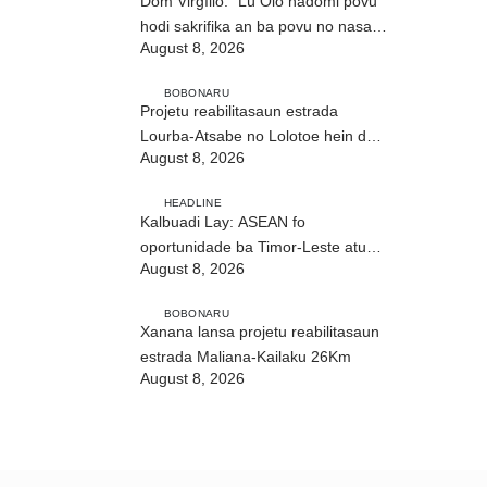
Dom Virgílio: “Lú Olo hadomi povu
hodi sakrifika an ba povu no nasaun
August 8, 2026
ho fuan”
BOBONARU
Projetu reabilitasaun estrada
Lourba-Atsabe no Lolotoe hein de’it
August 8, 2026
vistu tribunál
HEADLINE
Kalbuadi Lay: ASEAN fo
oportunidade ba Timor-Leste atu
August 8, 2026
aselera transformasaun ekonómika
BOBONARU
Xanana lansa projetu reabilitasaun
estrada Maliana-Kailaku 26Km
August 8, 2026