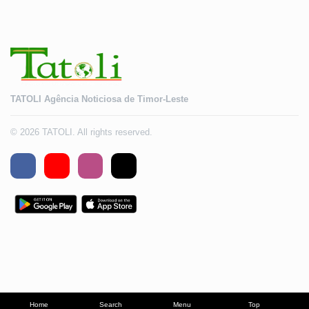
TATOLI Agência Noticiosa de Timor-Leste
© 2026 TATOLI. All rights reserved.
Home
Search
Menu
Top