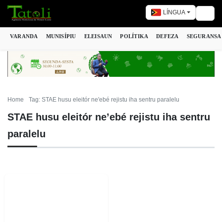
LÍNGUA
Togg
VARANDA
MUNISÍPIU
ELEISAUN
POLÍTIKA
DEFEZA
SEGURANSA
Home
Tag: STAE husu eleitór ne'ebé rejistu iha sentru paralelu
STAE husu eleitór ne’ebé rejistu iha sentru
paralelu