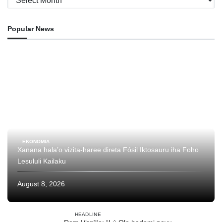
Popular News
EKONOMIA
Xanana hala’o vizita-haree direta Fósil Iktosauru iha Foho
Lesululi Kailaku
August 8, 2026
HEADLINE