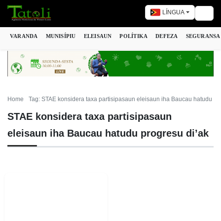
LÍNGUA
Togg
VARANDA
MUNISÍPIU
ELEISAUN
POLÍTIKA
DEFEZA
SEGURANSA
Home
Tag: STAE konsidera taxa partisipasaun eleisaun iha Baucau hatudu pr
STAE konsidera taxa partisipasaun
eleisaun iha Baucau hatudu progresu di’ak