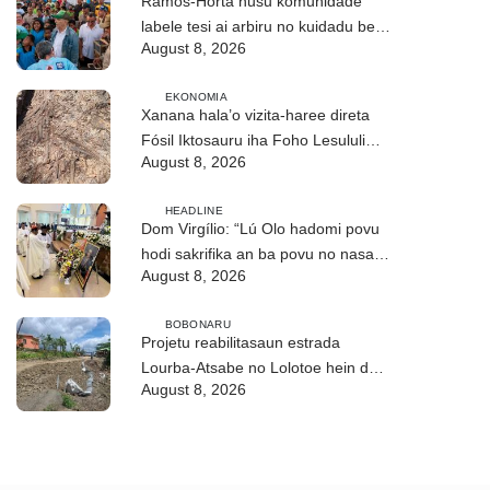
Ramos-Horta husu komunidade
labele tesi ai arbiru no kuidadu bee-
August 8, 2026
matan
EKONOMIA
Xanana hala’o vizita-haree direta
Fósil Iktosauru iha Foho Lesululi
August 8, 2026
Kailaku
HEADLINE
Dom Virgílio: “Lú Olo hadomi povu
hodi sakrifika an ba povu no nasaun
August 8, 2026
ho fuan”
BOBONARU
Projetu reabilitasaun estrada
Lourba-Atsabe no Lolotoe hein de’it
August 8, 2026
vistu tribunál