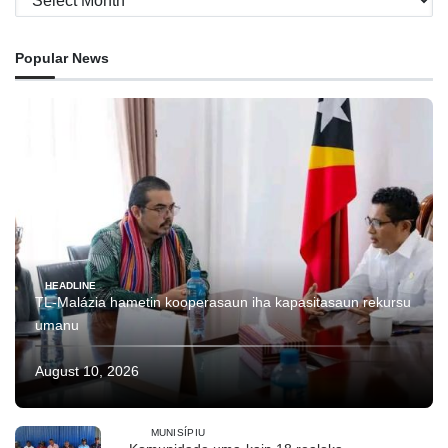
Popular News
HEADLINE
TL-Malázia hametin kooperasaun iha kapasitasaun rekursu
umanu
August 10, 2026
MUNISÍPIU