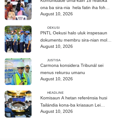
Komunidade uma-kain 18 realoka
ona ba sira-nia hela fatin iha foho
August 10, 2026
Builó okos
OEKUSI
PNTL Oekusi halo uluk inspesaun
dokumentu membru sira-nian molok
August 10, 2026
pasa-revista iha públiku
JUSTISA
Carmona konsidera Tribunál sei
menus rekursu umanu
August 10, 2026
HEADLINE
Komisaun A hetan referénsia husi
Tailándia kona-ba kriasaun Lei
August 10, 2026
Siberkrime