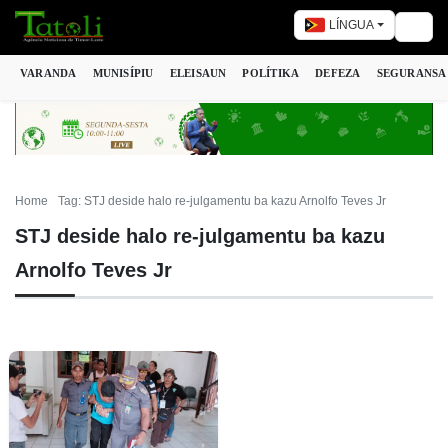
LÍNGUA
Togg
VARANDA
MUNISÍPIU
ELEISAUN
POLÍTIKA
DEFEZA
SEGURANSA
Home
Tag: STJ deside halo re-julgamentu ba kazu Arnolfo Teves Jr
STJ deside halo re-julgamentu ba kazu
Arnolfo Teves Jr