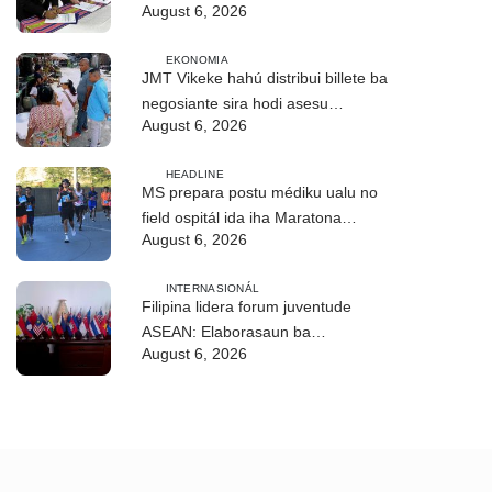
August 6, 2026
EKONOMIA
JMT Vikeke hahú distribui billete ba
negosiante sira hodi asesu
August 6, 2026
merkadu Olobai
HEADLINE
MS prepara postu médiku ualu no
field ospitál ida iha Maratona
August 6, 2026
Internasionál Dili
INTERNASIONÁL
Filipina lidera forum juventude
ASEAN: Elaborasaun ba
August 6, 2026
deklarasaun reziliénsia dijitál