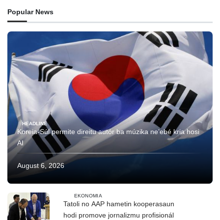
Popular News
HEADLINE
Koreia-Súl permite direitu autór ba múzika ne’ebé kria hosi
AI
August 6, 2026
EKONOMIA
Tatoli no AAP hametin kooperasaun
hodi promove jornalizmu profisionál