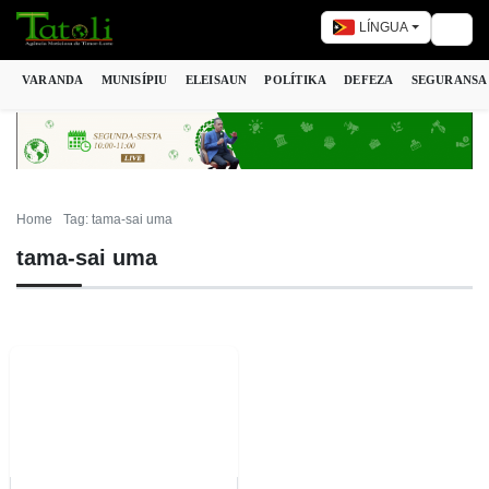
LÍNGUA
Togg
VARANDA
MUNISÍPIU
ELEISAUN
POLÍTIKA
DEFEZA
SEGURANSA
Home
Tag: tama-sai uma
tama-sai uma