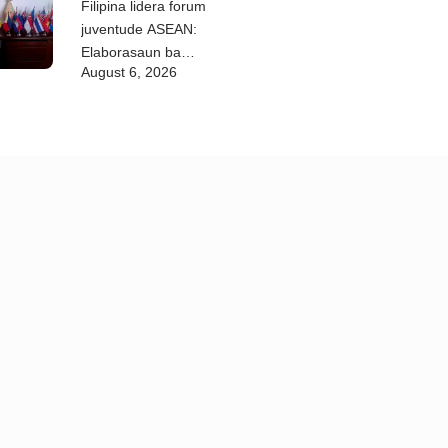
Filipina lidera forum
juventude ASEAN:
Elaborasaun ba
August 6, 2026
deklarasaun reziliénsia
dijitál