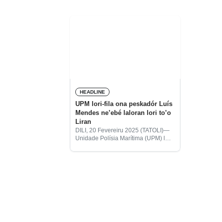
HEADLINE
UPM lori-fila ona peskadór Luís
Mendes ne’ebé laloran lori to’o
Liran
DILI, 20 Fevereiru 2025 (TATOLI)—
Unidade Polísia Marítima (UPM) lori-
fila ona peskadór Luís Mendes husi
postu administrativu Likisá Vila,
munisípiu Likisá, ne’ebé laloran tasi
lori husi Likisá tama to’o illa