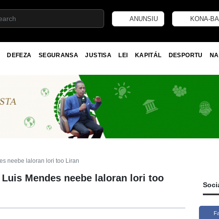
ANUNSIU
KONA-BA
DEFEZA
SEGURANSA
JUSTISA
LEI
KAPITÁL
DESPORTU
NA
s neebe laloran lori too Liran
 Luis Mendes neebe laloran lori too
Soci
F