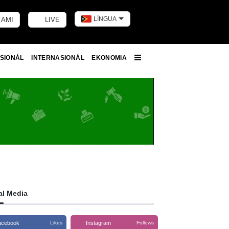
LÍNGUA
 AMI
LIVE
Toggle dark m
SIONÁL
INTERNASIONÁL
EKONOMIA
More
al Media
acebook
Instagram
Likes
Follows