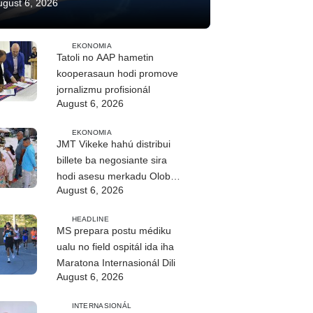
ugust 6, 2026
EKONOMIA
Tatoli no AAP hametin
kooperasaun hodi promove
jornalizmu profisionál
August 6, 2026
EKONOMIA
JMT Vikeke hahú distribui
billete ba negosiante sira
hodi asesu merkadu Olobai
August 6, 2026
HEADLINE
MS prepara postu médiku
ualu no field ospitál ida iha
Maratona Internasionál Dili
August 6, 2026
INTERNASIONÁL