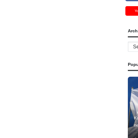
Y
Arch
Archi
Popu
Ko
ne