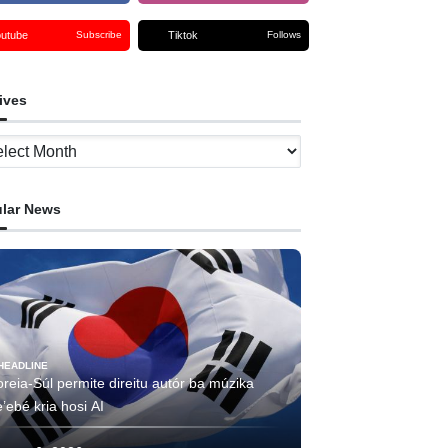
outube
Tiktok
Subscribe
Follows
ives
ves
lar News
HEADLINE
reia-Súl permite direitu autór ba múzika
’ebé kria hosi AI