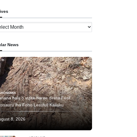
ives
ves
lar News
EKONOMIA
nana hala’o vizita-haree direta Fósil
tosauru iha Foho Lesululi Kailaku
ugust 8, 2026