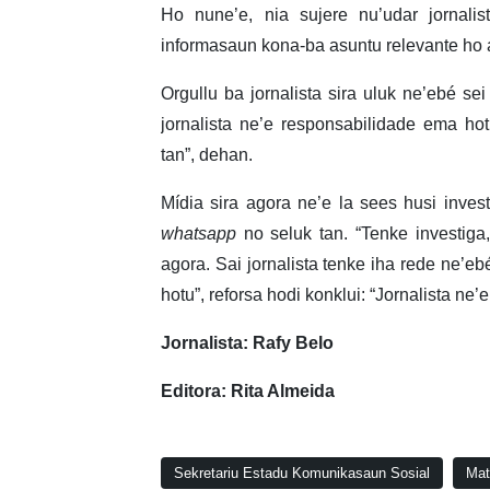
Ho nune’e, nia sujere nu’udar jornali
informasaun kona-ba asuntu relevante ho á
Orgullu ba jornalista sira uluk ne’ebé se
jornalista ne’e responsabilidade ema ho
tan”, dehan.
Mídia sira agora ne’e la sees husi inves
whatsapp
no seluk tan. “Tenke investig
agora. Sai jornalista tenke iha rede ne’eb
hotu”, reforsa hodi konklui: “Jornalista ne’
Jornalista: Rafy Belo
Editora: Rita Almeida
Sekretariu Estadu Komunikasaun Sosial
Mat