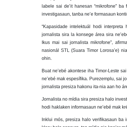
labele sai de’it hanesan “mikrofone” ba
investigasaun, tanba ne’e formasaun kontin
“Kapasidade intelektuál hodi interpreta 
jornalista sira la konsege área sira ne’eb
Ikus mai sai jornalista mikrofone”, afir
nasionál STL (Suara Timor Lorosa’e) ni
ohin.
Buat ne’ebé akontese iha Timor-Leste sai 
ne’ebé mak espesífika. Purezemplu, sai jorn
jornalista presiza hakonu ita-nia aan ho ár
Jornalista no mídia sira presiza halo inve
hodi haklaken informasaun ne’ebé mak kréd
Inklui mós, presiza halo verifikasaun ba 