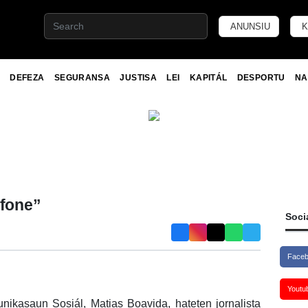
ANUNSIU
K
DEFEZA
SEGURANSA
JUSTISA
LEI
KAPITÁL
DESPORTU
NA
ofone”
Soci
Face
Youtu
nikasaun Sosiál, Matias Boavida, hateten jornalista