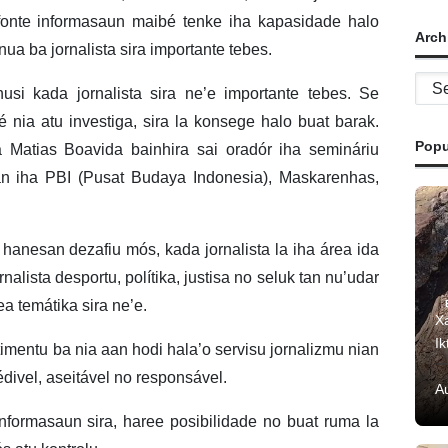
 fonte informasaun maibé tenke iha kapasidade halo
Arch
ua ba jornalista sira importante tebes.
Archi
husi kada jornalista sira ne’e importante tebes. Se
é nia atu investiga, sira la konsege halo buat barak.
Popu
ma Matias Boavida bainhira sai oradór iha semináriu
an iha PBI (Pusat Budaya Indonesia), Maskarenhas,
hanesan dezafiu mós, kada jornalista la iha área ida
alista desportu, polítika, justisa no seluk tan nu’udar
ea temátika sira ne’e.
Xa
Ik
stimentu ba nia aan hodi hala’o servisu jornalizmu nian
ivel, aseitável no responsável.
A
informasaun sira, haree posibilidade no buat ruma la