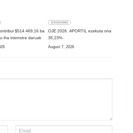
EKONOMIA
ntribui $514.469,16 ba
OJE 2026: APORTIL ezekuta ona
u iha triemstre daruak
35,23%
026
August 7, 2026