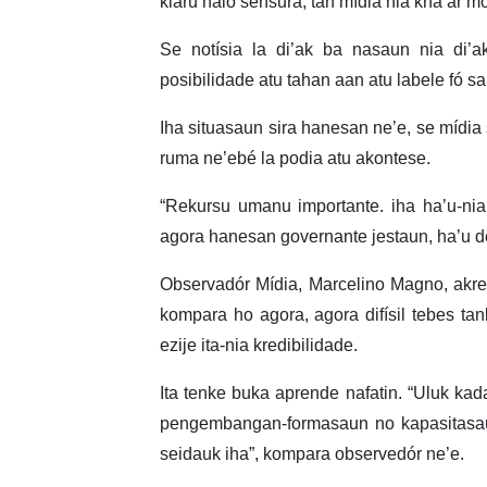
klaru halo sensura, tan mídia nia kna’ar mó
Se notísia la di’ak ba nasaun nia di’ak,
posibilidade atu tahan aan atu labele fó sa
Iha situasaun sira hanesan ne’e, se mídia 
ruma ne’ebé la podia atu akontese.
“Rekursu umanu importante. iha ha’u-ni
agora hanesan governante jestaun, ha’u deh
Observadór Mídia, Marcelino Magno, akres
kompara ho agora, agora difísil tebes ta
ezije ita-nia kredibilidade.
Ita tenke buka aprende nafatin. “Uluk kada
pengembangan-formasaun no kapasitasaun),
seidauk iha”, kompara observedór ne’e.