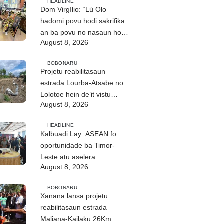
HEADLINE
Dom Virgílio: “Lú Olo
hadomi povu hodi sakrifika
an ba povu no nasaun ho
August 8, 2026
fuan”
BOBONARU
Projetu reabilitasaun
estrada Lourba-Atsabe no
Lolotoe hein de’it vistu
August 8, 2026
tribunál
HEADLINE
Kalbuadi Lay: ASEAN fo
oportunidade ba Timor-
Leste atu aselera
August 8, 2026
transformasaun ekonómika
BOBONARU
Xanana lansa projetu
reabilitasaun estrada
Maliana-Kailaku 26Km