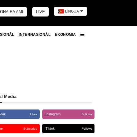
LÍNGUA
ONA-BA AMI
LIVE
Toggle dark 
SIONÁL
INTERNASIONÁL
EKONOMIA
More
al Media
book
Instagram
Likes
Follows
be
Tiktok
Subscribe
Follows