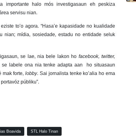
sta importante halo mós investigasaun eh peskiza
rea servisu nian.
i eziste to’o agora. “Hasa’e kapasidade no kualidade
tu nian; mídia, sosiedade, estadu no entidade seluk
tigasaun, se lae, nia bele lakon ho
facebook, twitter,
a, se labele ona nia tenke adapta aan ho situasaun
é mak forte,
lobby
. Sai jornalista tenke ko’alia ho ema
e portavóz públiku”.
ias Boavida
STL Halo Tinan