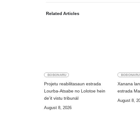
Related Articles
BOBONARU
BOBONARU
Projetu reabilitasaun estrada
Xanana lans
Lourba-Atsabe no Lolotoe hein
estrada Ma
de’it vistu tribunál
August 8, 2
August 8, 2026