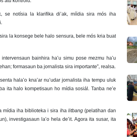
s atu kontrolu.
 se notísia la klarifika di’ak, míídia sira mós iha
i.
sira la konsege bele halo sensura, bele mós kria buat
a intervensaun bainhira ha’u simu pose mezmu ha’u
an; formasaun ba jornalista sira importante”, realsa.
enta hala’o kna’ar nu’udar jornalista iha tempu uluk
nba ita halo kompetisaun ho mídia sosiál. Tanba ne’e
 mídia iha biblioteka i sira iha
litbang
(pelatihan dan
 investigasaun la’o hela de’it. Agora ita susar, ita