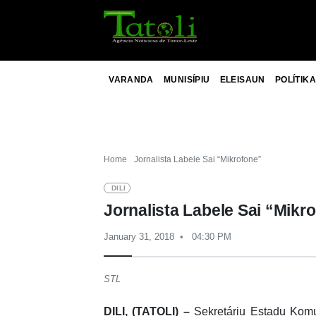
VARANDA
MUNISÍPIU
ELEISAUN
POLÍTIKA
Home
Jornalista Labele Sai “Mikrofone”
DILI
Jornalista Labele Sai “Mikr
January 31, 2018
04:30 PM
STL
DILI, (TATOLI) –
Sekretáriu Estadu Komu