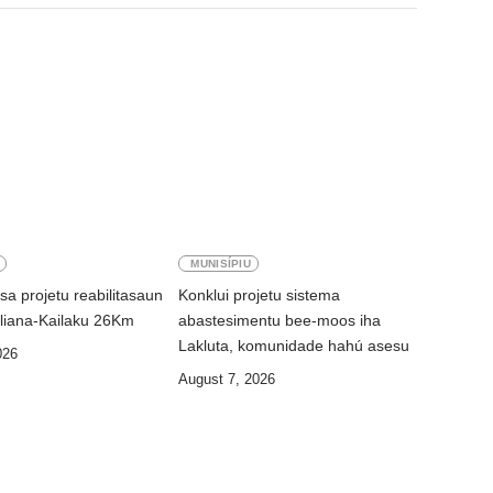
MUNISÍPIU
a projetu reabilitasaun
Konklui projetu sistema
liana-Kailaku 26Km
abastesimentu bee-moos iha
Lakluta, komunidade hahú asesu
026
August 7, 2026