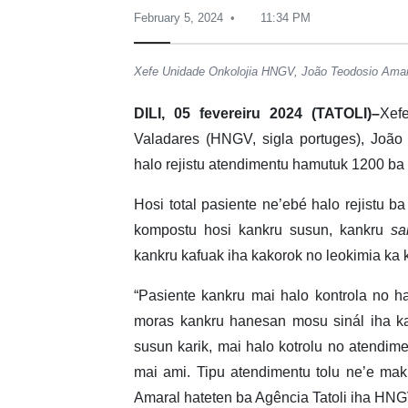
February 5, 2024
11:34 PM
Xefe Unidade Onkolojia HNGV, João Teodosio Amara
DILI, 05 fevereiru 2024 (TATOLI)–
Xef
Valadares (HNGV, sigla portuges), João
halo rejistu atendimentu hamutuk 1200 ba
Hosi total pasiente ne’ebé halo rejistu 
kompostu hosi kankru susun, kankru
sa
kankru kafuak iha kakorok no leokimia ka 
“Pasiente kankru mai halo kontrola no ha
moras kankru hanesan mosu sinál iha ka
susun karik, mai halo kotrolu no atendimen
mai ami. Tipu atendimentu tolu ne’e ma
Amaral hateten ba Agência Tatoli iha HNG