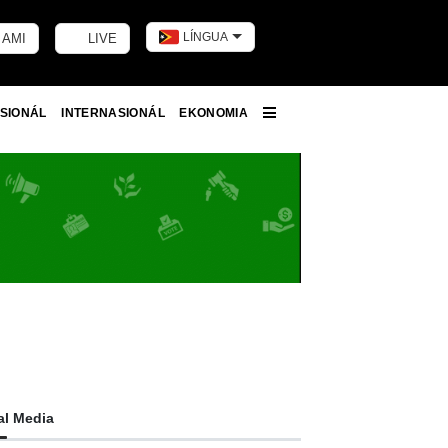
LÍNGUA
 AMI
LIVE
Toggle dark m
SIONÁL
INTERNASIONÁL
EKONOMIA
More
al Media