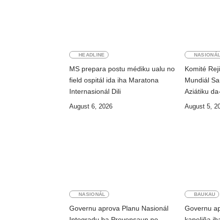
HEADLINE
NASIONÁ
MS prepara postu médiku ualu no
Komité Rej
field ospitál ida iha Maratona
Mundiál Sa
Internasionál Dili
Aziátiku da
August 6, 2026
August 5, 2
NASIONÁL
BAUKAU
Governu aprova Planu Nasionál
Governu ap
Integradu ba Prevensaun no
kapeliña i