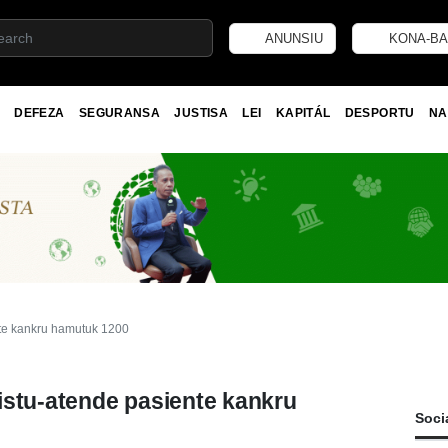
ANUNSIU
KONA-BA
DEFEZA
SEGURANSA
JUSTISA
LEI
KAPITÁL
DESPORTU
NA
te kankru hamutuk 1200
istu-atende pasiente kankru
Soci