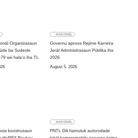
L
NASIONÁL
ionál Organizasaun
Governu aprova Rejime Karreira
úde ba Sudeste
Jerál Administrasaun Públika iha
-79 sei hala’o iha TL
2026
026
August 5, 2026
NASIONÁL
oia konstrusaun
PNTL Dili hamutuk autorodade
ha HoREX Baukau
lokál komprometidu prevene krime