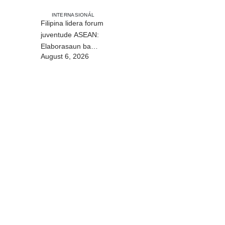
INTERNASIONÁL
Filipina lidera forum
juventude ASEAN:
Elaborasaun ba
August 6, 2026
deklarasaun reziliénsia
dijitál