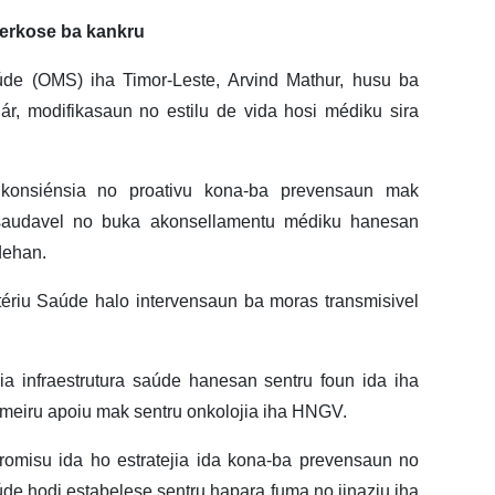
erkose ba kankru
de (OMS) iha Timor-Leste, Arvind Mathur, husu ba
ár, modifikasaun no estilu de vida hosi médiku sira
 konsiénsia no proativu kona-ba prevensaun mak
s saudavel no buka akonsellamentu médiku hanesan
dehan.
tériu Saúde halo intervensaun ba moras transmisivel
ria infraestrutura saúde hanesan sentru foun ida iha
rimeiru apoiu mak sentru onkolojia iha HNGV.
romisu ida ho estratejia ida kona-ba prevensaun no
úde hodi estabelese sentru hapara fuma no jinaziu iha