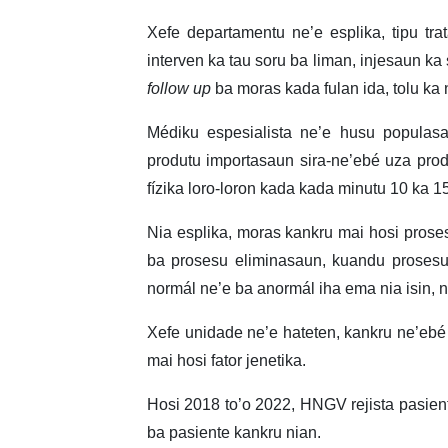
Xefe departamentu ne’e esplika, tipu t
interven ka tau soru ba liman, injesaun ka
follow up
ba moras kada fulan ida, tolu ka
Médiku espesialista ne’e husu populasa
produtu importasaun sira-ne’ebé uza pro
fízika loro-loron kada kada minutu 10 ka 15
Nia esplika, moras kankru mai hosi proses
ba prosesu eliminasaun, kuandu prosesu
normál ne’e ba anormál iha ema nia isin,
Xefe unidade ne’e hateten, kankru ne’ebé
mai hosi fator jenetika.
Hosi 2018 to’o 2022, HNGV rejista pasient
ba pasiente kankru nian.