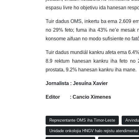
espasu livre ho objetivu ida hanesan resp
Tuir dadus OMS, inkertu ba ema 2.609 em
no 29% feto; fuma iha 43% ne’e mesak m
konsome aifuan no modo sufisiente no fató
Tuir dadus mundiál kankru afeta ema 6.4% 
8.9 rektum hanesan kankru iha feto no
prostata, 9.2% hanesan kankru iha mane.
Jornalista : Jesuína Xavier
Editor : Cancio Ximenes
Reprezentante OMS iha Timor-Leste
Arvindu
Unidade onkolojia HNGV halo rejistu atendimentu