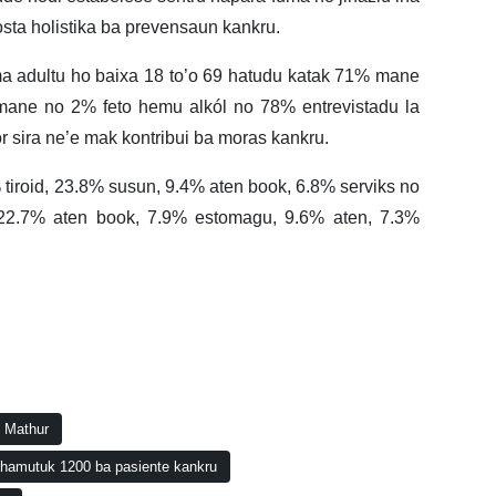
osta holistika ba prevensaun kankru.
a adultu ho baixa 18 to’o 69 hatudu katak 71% mane
ane no 2% feto hemu alkól no 78% entrevistadu la
r sira ne’e mak kontribui ba moras kankru.
tiroid, 23.8% susun, 9.4% aten book, 6.8% serviks no
 22.7% aten book, 7.9% estomagu, 9.6% aten, 7.3%
 Mathur
 hamutuk 1200 ba pasiente kankru