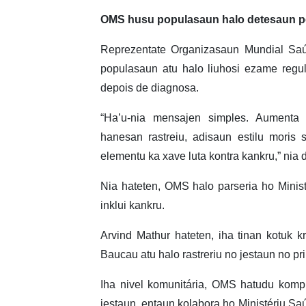
OMS husu populasaun halo detesaun p
Reprezentate Organizasaun Mundial Saú
populasaun atu halo liuhosi ezame regul
depois de diagnosa.
“Ha’u-nia mensajen simples. Aumenta
hanesan rastreiu, adisaun estilu mori
elementu ka xave luta kontra kankru,” nia 
Nia hateten, OMS halo parseria ho Minis
inklui kankru.
Arvind Mathur hateten, iha tinan kotuk k
Baucau atu halo rastreriu no jestaun no p
Iha nivel komunitária, OMS hatudu komp
jestaun, entaun kolabora ho Ministériu Sa