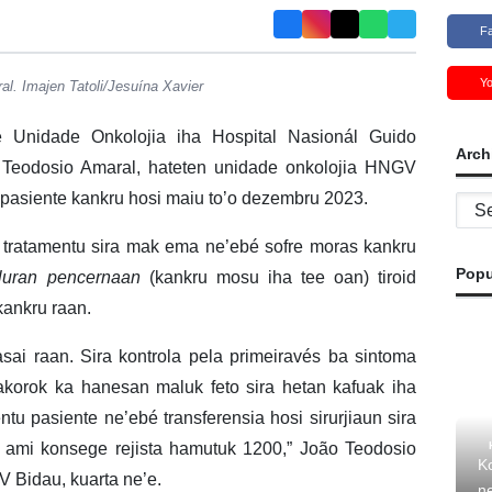
F
Y
l. Imajen Tatoli/Jesuína Xavier
e Unidade Onkolojia iha Hospital Nasionál Guido
Arch
 Teodosio Amaral, hateten unidade onkolojia HNGV
 pasiente kankru hosi maiu to’o dezembru 2023.
Archi
ba tratamentu sira mak ema ne’ebé sofre moras kankru
Popu
luran pencernaan
(kankru mosu iha tee oan) tiroid
kankru raan.
sai raan. Sira kontrola pela primeiravés ba sintoma
korok ka hanesan maluk feto sira hetan kafuak iha
tu pasiente ne’ebé transferensia hosi sirurjiaun sira
k ami konsege rejista hamutuk 1200,” João Teodosio
Ko
V Bidau, kuarta ne’e.
ne