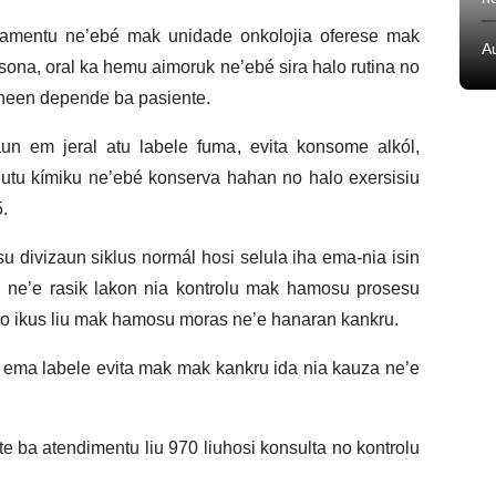
ratamentu ne’ebé mak unidade onkolojia oferese mak
A
 sona, oral ka hemu aimoruk ne’ebé sira halo rutina no
 neen depende ba pasiente.
un em jeral atu labele fuma, evita konsome alkól,
dutu kímiku ne’ebé konserva hahan no halo exersisiu
.
u divizaun siklus normál hosi selula iha ema-nia isin
 ne’e rasik lakon nia kontrolu mak hamosu prosesu
 no ikus liu mak hamosu moras ne’e hanaran kankru.
 ema labele evita mak mak kankru ida nia kauza ne’e
e ba atendimentu liu 970 liuhosi konsulta no kontrolu