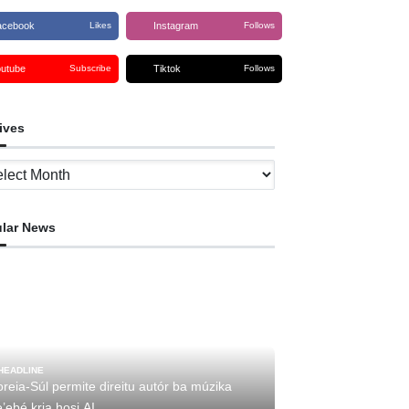
acebook
Instagram
Likes
Follows
outube
Tiktok
Subscribe
Follows
ives
ves
lar News
HEADLINE
reia-Súl permite direitu autór ba múzika
’ebé kria hosi AI