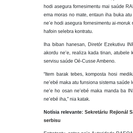
hodi asegura fornesimentu mai saúde RA
ema moras no mate, entaun iha buka atu ev
ne’e hodi asegura fornesimentu ai-moruk m
hafoin selebra kontratu.
Iha biban hanesan, Diretór Ezekutivu I
akordu ne’e, realiza kada tinan, atubel
servisu saúde Oé-Cusse Ambeno.
“Item barak tebes, komposta hosi medik
ne’ebé maka atu funsiona sistema saúde lor
ne’e ho osan ne’ebé maka manda ba INF
ne’ebé iha,” nia katak.
Notísia relevante:
Sekretáriu Rejionál
serbisu