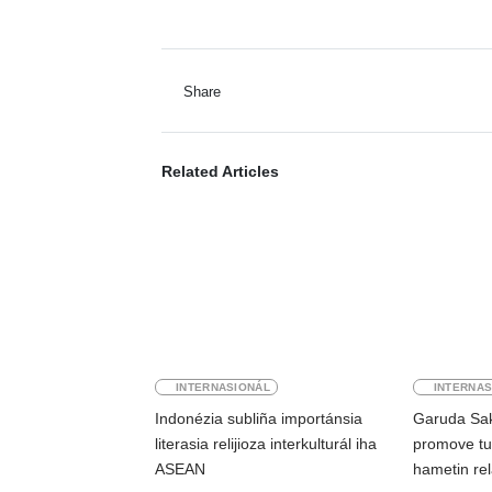
Share
Related Articles
INTERNASIONÁL
INTERNAS
Indonézia subliña importánsia
Garuda Sak
literasia relijioza interkulturál iha
promove tu
ASEAN
hametin re