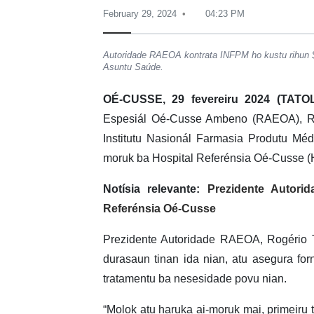
February 29, 2024
04:23 PM
Autoridade RAEOA kontrata INFPM ho kustu rihun $5
Asuntu Saúde.
OÉ-CUSSE, 29 fevereiru 2024 (TATOL
Espesiál Oé-Cusse Ambeno (RAEOA), Rogé
Institutu Nasionál Farmasia Produtu Méd
moruk ba Hospital Referénsia Oé-Cusse 
Notísia relevante:
Prezidente Autori
Referénsia Oé-Cusse
Prezidente Autoridade RAEOA, Rogério T
durasaun tinan ida nian, atu asegura for
tratamentu ba nesesidade povu nian.
“Molok atu haruka ai-moruk mai, primeiru