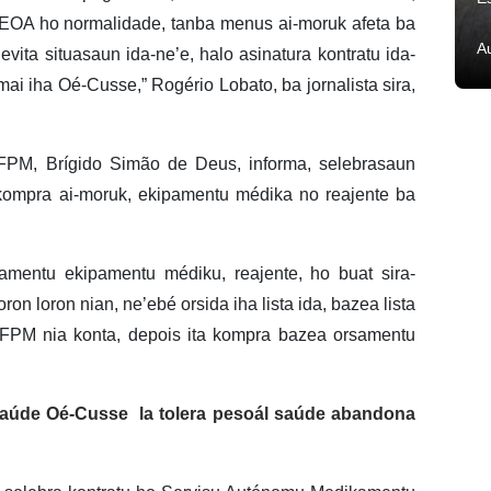
EOA ho normalidade, tanba menus ai-moruk afeta ba
A
ita situasaun ida-ne’e, halo asinatura kontratu ida-
ai iha Oé-Cusse,” Rogério Lobato, ba jornalista sira,
NFPM, Brígido Simão de Deus, informa, selebrasaun
e kompra ai-moruk, ekipamentu médika no reajente ba
amentu ekipamentu médiku, reajente, ho buat sira-
on loron nian, ne’ebé orsida iha lista ida, bazea lista
PM nia konta, depois ita kompra bazea orsamentu
 Saúde Oé-Cusse la tolera pesoál saúde abandona