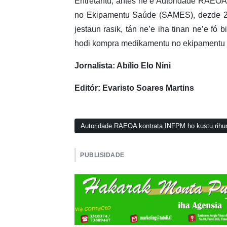
Entretantu, antes ne’e Autoridade RAEO
no Ekipamentu Saúde (SAMES), dezde 20
jestaun rasik, tán ne’e iha tinan ne’e f
hodi kompra medikamentu no ekipamentu 
Jornalista: Abílio Elo Nini
Editór: Evaristo Soares Martins
Autoridade RAEOA kontrata INFPM ho kustu rihun
PUBLISIDADE