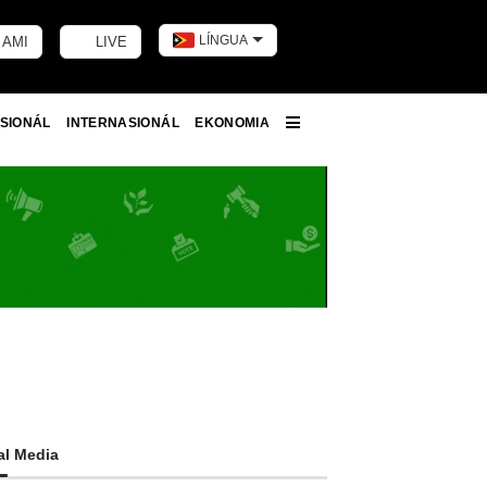
LÍNGUA
 AMI
LIVE
Toggle dark m
SIONÁL
INTERNASIONÁL
EKONOMIA
More
al Media