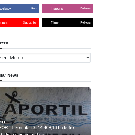
acebook
Instagram
Likes
Follows
outube
Tiktok
Subscribe
Follows
ives
ves
lar News
DILI
PORTIL kontribui $514.469,16 ba kofre
tadu iha triemstre daruak