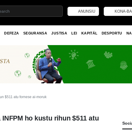
ANUNSIU
KONA-BA
DEFEZA
SEGURANSA
JUSTISA
LEI
KAPITÁL
DESPORTU
NA
un $511 atu fornese ai-moruk
INFPM ho kustu rihun $511 atu
Soci