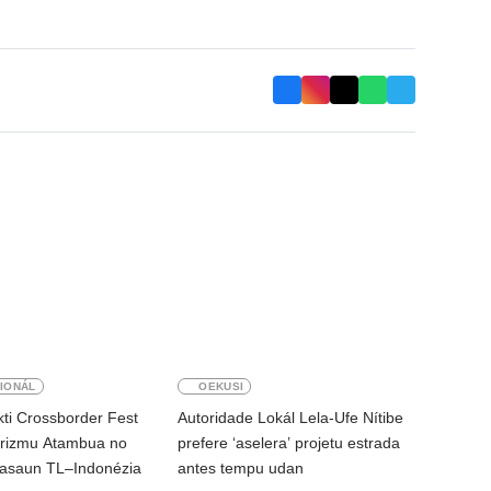
IONÁL
OEKUSI
ti Crossborder Fest
Autoridade Lokál Lela-Ufe Nítibe
rizmu Atambua no
prefere ‘aselera’ projetu estrada
lasaun TL–Indonézia
antes tempu udan