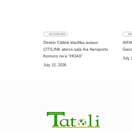
EKONOMIA
E
Diretór Citilink klarifika aviaun
AIFA
CITILINK aterra sala iha Aeroportu
Gaco
Komoro ne’e “HOAX”
July 
July 15, 2026