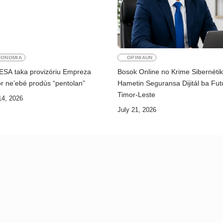
KONOMIA
OPINIAUN
ESA taka provizóriu Empreza
Bosok Online no Krime Sibernéti
r ne’ebé prodús “pentolan”
Hametin Seguransa Dijitál ba Fut
Timor-Leste
14, 2026
July 21, 2026