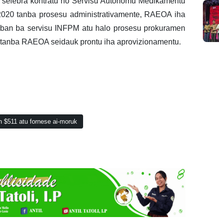
A selebra kontratu ho Servisu Autónomu Medikamentu
20 tanba prosesu administrativamente, RAEOA iha
ó biban ba servisu INFPM atu halo prosesu prokuramen
tanba RAEOA seidauk prontu iha aprovizionamentu.
 $511 atu fornese ai-moruk