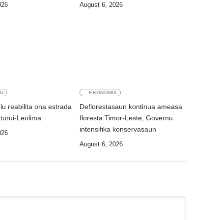
026
August 6, 2026
U
EKONOMIA
u reabilita ona estrada
Deflorestasaun kontinua ameasa
aturui-Leolima
floresta Timor-Leste, Governu
intensifika konservasaun
026
August 6, 2026