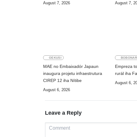
August 7, 2026
August 7, 2
OEKUSI
BOBONAR
MAE no Embaixadór Japaun
Empreza tol
inaugura projetu infraestrutura
rurál iha F
CIREP 12 iha Nítibe
August 6, 2
August 6, 2026
Leave a Reply