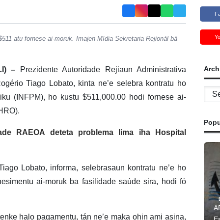
F
Y
11 atu fornese ai-moruk. Imajen Mídia Sekretaria Rejionál bá
Arch
I) –
Prezidente Autoridade Rejiaun Administrativa
rio Tiago Lobato, kinta ne’e selebra kontratu ho
Archi
iku (INFPM), ho kustu $511,000.00 hodi fornese ai-
(HRO).
Popu
dade RAEOA deteta problema lima iha Hospital
iago Lobato, informa, selebrasaun kontratu ne’e ho
nesimentu ai-moruk ba fasilidade saúde sira, hodi fó
A
 tenke halo pagamentu, tán ne’e maka ohin ami asina,
Es