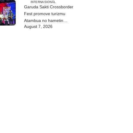
INTERNASIONÁL
Garuda Sakti Crossborder
Fest promove turizmu
Atambua no hametin
August 7, 2026
relasaun TL–Indonézia