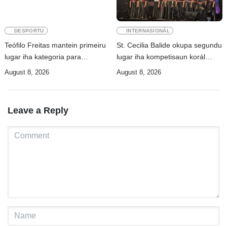
DESPORTU
INTERNASIONÁL
Teófilo Freitas mantein primeiru
St. Cecilia Balide okupa segundu
lugar iha kategoria para
lugar iha kompetisaun korál
atletizmu 10Km iha DIM
Cross Border Fest 2026 iha
August 8, 2026
August 8, 2026
Atambua
Leave a Reply