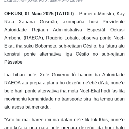
Ekat atu harii ponte. Foto Tatoli,/Abílio Elo Nini
OEKUSI, 01 Maiu 2025 (TATOLI)
– Primeiru-Ministru, Kay
Rala Xanana Gusmão, akompaña husi Prezidente
Autoridade Rejiaun Administrativa Espesiál Oekusi
Ambenu (RAEOA), Rogério Lobato, observa ponte Noel-
Ekat, iha suku Bobometo, sub-rejiaun Oésilo, ba futuru atu
konstrui ponte alternativa liga Oésilo no sub-rejiaun
Pássabe.
Iha biban ne’e, Xefe Governu fó hanoin ba Autoridade
RAEOA atu prepara planu ho dezeñu ne’ebé di’ak, nune’e
bele harii ponte altervativa iha mota Noel-Ekat hodi fasilita
movimentu komunidade no transporte sira iha tempu udan
atu asesu bá merkadu.
“Ami liu mai haree imi-nia dalan ne’e tik tok l0os, nune’e
ami ko’alia ona para bele prepara dezeñu ida hodi halo