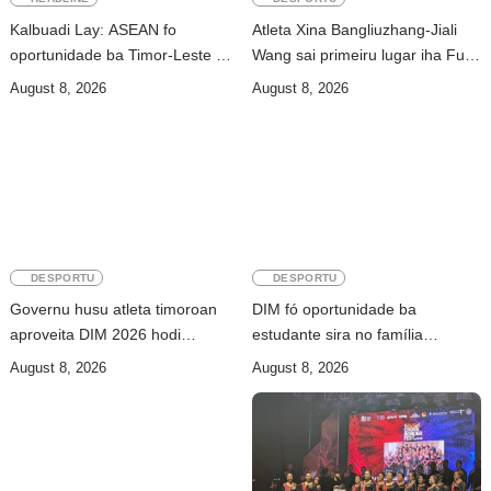
Kalbuadi Lay: ASEAN fo
Atleta Xina Bangliuzhang-Jiali
oportunidade ba Timor-Leste atu
Wang sai primeiru lugar iha Full
aselera transforma ekonomia
Maratona 42Km
August 8, 2026
August 8, 2026
DESPORTU
DESPORTU
Governu husu atleta timoroan
DIM fó oportunidade ba
aproveita DIM 2026 hodi
estudante sira no família
dezenvolve kapasidade
partisipa iha ambiente saudável
August 8, 2026
August 8, 2026