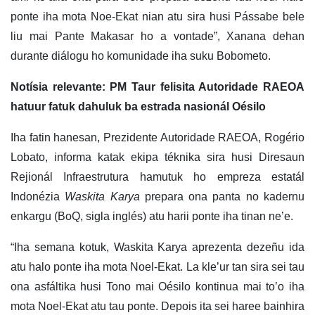
ponte iha mota Noe-Ekat nian atu sira husi Pássabe bele
liu mai Pante Makasar ho a vontade”, Xanana dehan
durante diálogu ho komunidade iha suku Bobometo.
Notísia relevante: PM Taur felisita Autoridade RAEOA
hatuur fatuk dahuluk ba estrada nasionál Oésilo
Iha fatin hanesan, Prezidente Autoridade RAEOA, Rogério
Lobato, informa katak ekipa téknika sira husi Diresaun
Rejionál Infraestrutura hamutuk ho empreza estatál
Indonézia
Waskita Karya
prepara ona panta no kadernu
enkargu (BoQ, sigla inglés) atu harii ponte iha tinan ne’e.
“Iha semana kotuk, Waskita Karya aprezenta dezeñu ida
atu halo ponte iha mota Noel-Ekat. La kle’ur tan sira sei tau
ona asfáltika husi Tono mai Oésilo kontinua mai to’o iha
mota Noel-Ekat atu tau ponte. Depois ita sei haree bainhira