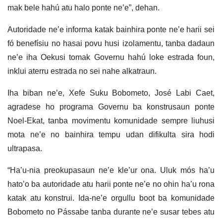
mak bele hahú atu halo ponte ne’e”, dehan.
Autoridade ne’e informa katak bainhira ponte ne’e harii sei
fó benefísiu no hasai povu husi izolamentu, tanba dadaun
ne’e iha Oekusi tomak Governu hahú loke estrada foun,
inklui aterru estrada no sei nahe alkatraun.
Iha biban ne’e, Xefe Suku Bobometo, José Labi Caet,
agradese ho programa Governu ba konstrusaun ponte
Noel-Ekat, tanba movimentu komunidade sempre liuhusi
mota ne’e no bainhira tempu udan difikulta sira hodi
ultrapasa.
“Ha’u-nia preokupasaun ne’e kle’ur ona. Uluk mós ha’u
hato’o ba autoridade atu harii ponte ne’e no ohin ha’u rona
katak atu konstrui. Ida-ne’e orgullu boot ba komunidade
Bobometo no Pássabe tanba durante ne’e susar tebes atu