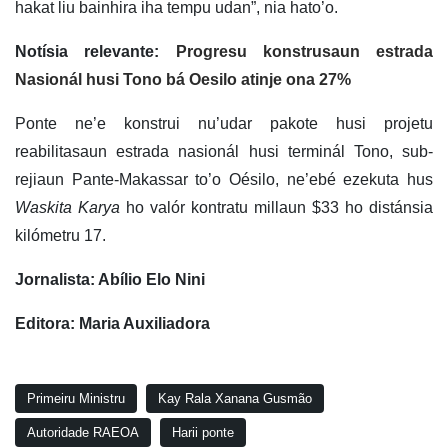
hakat liu bainhira iha tempu udan”, nia hato’o.
Notísia relevante:
Progresu konstrusaun estrada
Nasionál husi Tono bá Oesilo atinje ona 27%
Ponte ne’e konstrui nu’udar pakote husi projetu
reabilitasaun estrada nasionál husi terminál Tono, sub-
rejiaun Pante-Makassar to’o Oésilo, ne’ebé ezekuta hus
Waskita Karya
ho valór kontratu millaun $33 ho distánsia
kilómetru 17.
Jornalista: Abílio Elo Nini
Editora: Maria Auxiliadora
Primeiru Ministru
Kay Rala Xanana Gusmão
Autoridade RAEOA
Harii ponte