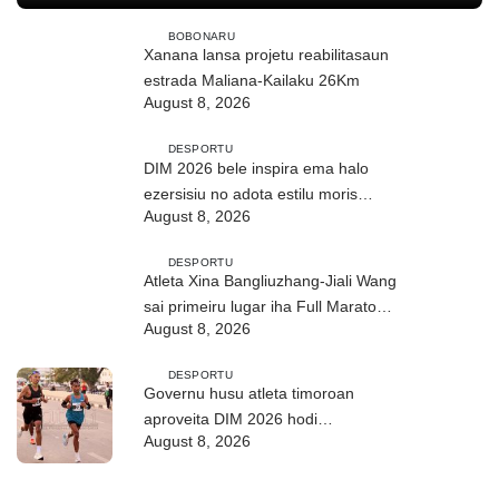
BOBONARU
Xanana lansa projetu reabilitasaun
estrada Maliana-Kailaku 26Km
August 8, 2026
DESPORTU
DIM 2026 bele inspira ema halo
ezersisiu no adota estilu moris
August 8, 2026
saudável
DESPORTU
Atleta Xina Bangliuzhang-Jiali Wang
sai primeiru lugar iha Full Maratona
August 8, 2026
42Km
DESPORTU
Governu husu atleta timoroan
aproveita DIM 2026 hodi
August 8, 2026
dezenvolve kapasidade