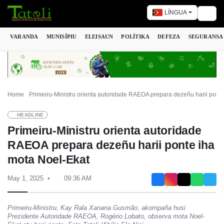
LÍNGUA
Togg
VARANDA
MUNISÍPIU
ELEISAUN
POLÍTIKA
DEFEZA
SEGURANSA
Home
Primeiru-Ministru orienta autoridade RAEOA prepara dezeñu harii pont
HEADLINE
Primeiru-Ministru orienta autoridade
RAEOA prepara dezeñu harii ponte iha
mota Noel-Ekat
May 1, 2025
09:36 AM
Primeiru-Ministru, Kay Rala Xanana Gusmão, akompaña husi
Prezidente Autoridade RAEOA, Rogério Lobato, observa mota Noel-