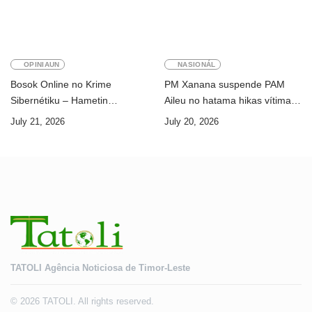
OPINIAUN
NASIONÁL
Bosok Online no Krime
PM Xanana suspende PAM
Sibernétiku – Hametin
Aileu no hatama hikas vítima
Seguransa Dijitál ba Futuru
AMA ba servisu
July 21, 2026
July 20, 2026
Timor-Leste
TATOLI Agência Noticiosa de Timor-Leste
© 2026 TATOLI. All rights reserved.