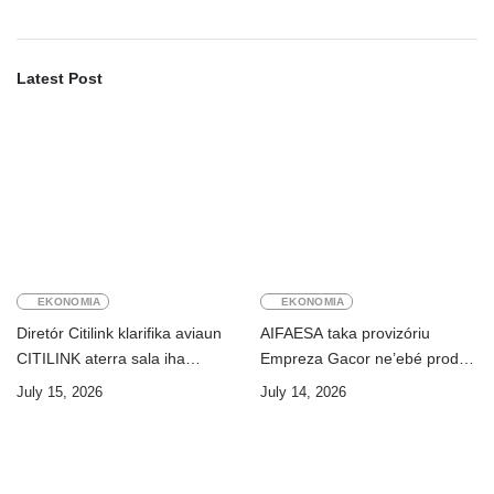
Latest Post
EKONOMIA
EKONOMIA
Diretór Citilink klarifika aviaun
AIFAESA taka provizóriu
CITILINK aterra sala iha
Empreza Gacor ne’ebé prodús
Aeroportu Komoro ne’e
“pentolan”
July 15, 2026
July 14, 2026
“HOAX”