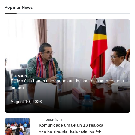
Popular News
HEADLINE
TL-Malázia hametin kooperasaun iha kapasitasaun rekursu
umanu
August 10, 2026
MUNISÍPIU
Komunidade uma-kain 18 realoka
ona ba sira-nia hela fatin iha foho