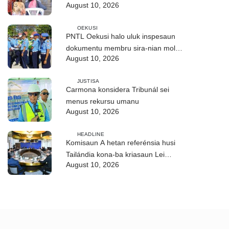
August 10, 2026
Builó okos
OEKUSI
PNTL Oekusi halo uluk inspesaun
dokumentu membru sira-nian molok
August 10, 2026
pasa-revista iha públiku
JUSTISA
Carmona konsidera Tribunál sei
menus rekursu umanu
August 10, 2026
HEADLINE
Komisaun A hetan referénsia husi
Tailándia kona-ba kriasaun Lei
August 10, 2026
Siberkrime