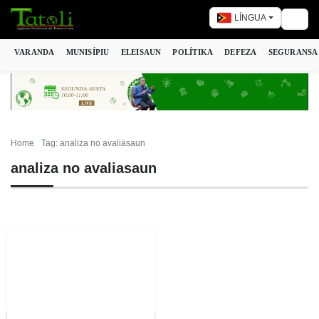
LÍNGUA
Togg
VARANDA
MUNISÍPIU
ELEISAUN
POLÍTIKA
DEFEZA
SEGURANSA
Home
Tag: analiza no avaliasaun
analiza no avaliasaun