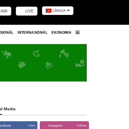
LÍNGUA
 AMI
LIVE
Toggle dark m
SIONÁL
INTERNASIONÁL
EKONOMIA
More
al Media
acebook
Instagram
Likes
Follows