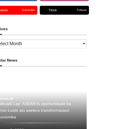
outube
Tiktok
Subscribe
Follows
ives
ves
lar News
HEADLINE
albuadi Lay: ASEAN fo oportunidade ba
imor-Leste atu aselera transformasaun
konómika