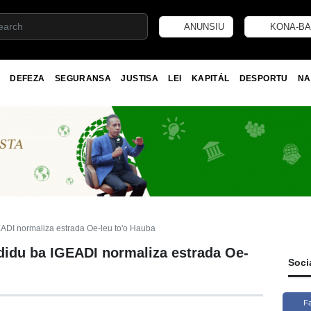
ANUNSIU
KONA-BA
DEFEZA
SEGURANSA
JUSTISA
LEI
KAPITÁL
DESPORTU
NA
ADI normaliza estrada Oe-leu to'o Hauba
idu ba IGEADI normaliza estrada Oe-
Soci
F