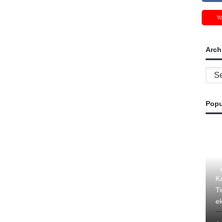
Y
Arch
Archi
Popu
K
T
e