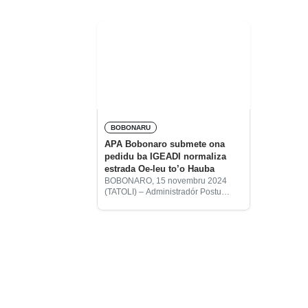
BOBONARU
APA Bobonaro submete ona
pedidu ba IGEADI normaliza
estrada Oe-leu to’o Hauba
BOBONARO, 15 novembru 2024
(TATOLI) – Administradór Postu
Administrativu (APA) Bobonaro,
Munisípiu Bobonaro, Tomás Barreto
Henriques, submete ona pedidu ba
Prezidente Konsellu Administrasaun
Institutu Jestaun Ekipamentu Apoia
Dezembolvimentu Infrastrutura,