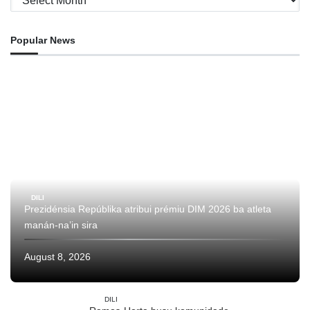
Popular News
DILI
Prezidénsia Repúblika atribui prémiu DIM 2026 ba atleta
manán-na’in sira
August 8, 2026
DILI