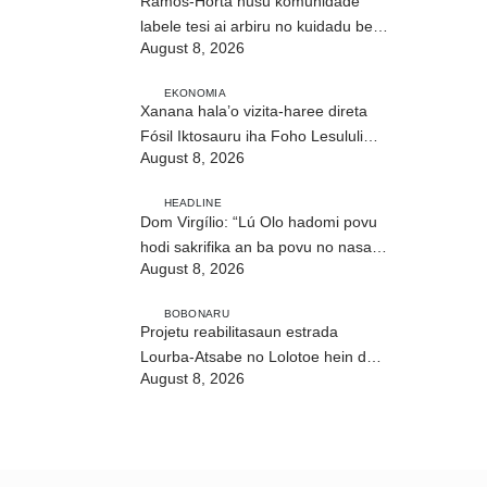
Ramos-Horta husu komunidade
labele tesi ai arbiru no kuidadu bee-
August 8, 2026
matan
EKONOMIA
Xanana hala’o vizita-haree direta
Fósil Iktosauru iha Foho Lesululi
August 8, 2026
Kailaku
HEADLINE
Dom Virgílio: “Lú Olo hadomi povu
hodi sakrifika an ba povu no nasaun
August 8, 2026
ho fuan”
BOBONARU
Projetu reabilitasaun estrada
Lourba-Atsabe no Lolotoe hein de’it
August 8, 2026
vistu tribunál