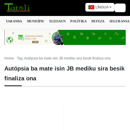
LÍNGUA
Togg
VARANDA
MUNISÍPIU
ELEISAUN
POLÍTIKA
DEFEZA
SEGURANSA
Home
Tag: Autópsia ba mate isin JB mediku sira besik finaliza ona
Autópsia ba mate isin JB mediku sira besik
finaliza ona