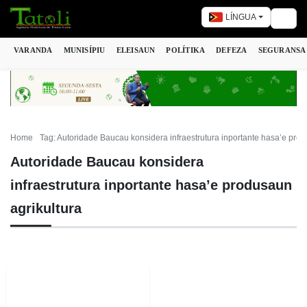
LÍNGUA
Togg
VARANDA
MUNISÍPIU
ELEISAUN
POLÍTIKA
DEFEZA
SEGURANSA
Home
Tag: Autoridade Baucau konsidera infraestrutura inportante hasa’e prod
Autoridade Baucau konsidera
infraestrutura inportante hasa’e produsaun
agrikultura