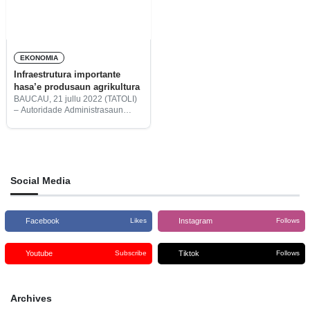
EKONOMIA
Infraestrutura importante
hasa’e produsaun agrikultura
BAUCAU, 21 jullu 2022 (TATOLI)
– Autoridade Administrasaun
Munisipál Baucau konsidera
infraestrutura hanesan kanál
irrigasaun importante hodi hasa’e
produsaun agrikultura.
Social Media
Facebook
Instagram
Likes
Follows
Youtube
Tiktok
Subscribe
Follows
Archives