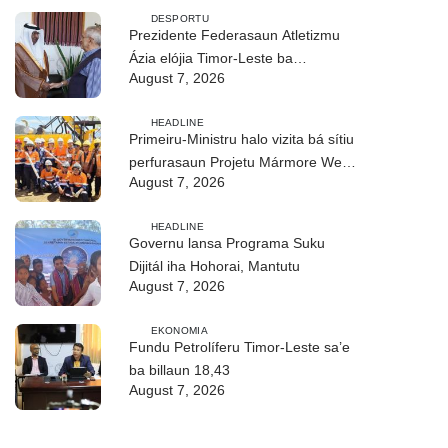
DESPORTU
Prezidente Federasaun Atletizmu
Ázia elójia Timor-Leste ba
August 7, 2026
realizasaun DIM 2026
HEADLINE
Primeiru-Ministru halo vizita bá sítiu
perfurasaun Projetu Mármore We-
August 7, 2026
uah iha Ilimanu
HEADLINE
Governu lansa Programa Suku
Dijitál iha Hohorai, Mantutu
August 7, 2026
EKONOMIA
Fundu Petrolíferu Timor-Leste sa’e
ba billaun 18,43
August 7, 2026