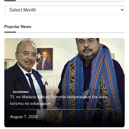
Archives
Popular News
EKONOMIA
TL no Malázia diskute hemetin kooperasaun iha área
turizmu no edukasaun
August 7, 2026