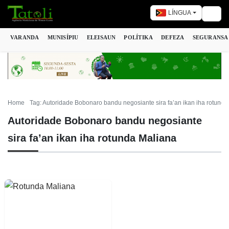
LÍNGUA
Togg
VARANDA
MUNISÍPIU
ELEISAUN
POLÍTIKA
DEFEZA
SEGURANSA
Home
Tag: Autoridade Bobonaro bandu negosiante sira fa’an ikan iha rotunda
Autoridade Bobonaro bandu negosiante
sira fa’an ikan iha rotunda Maliana