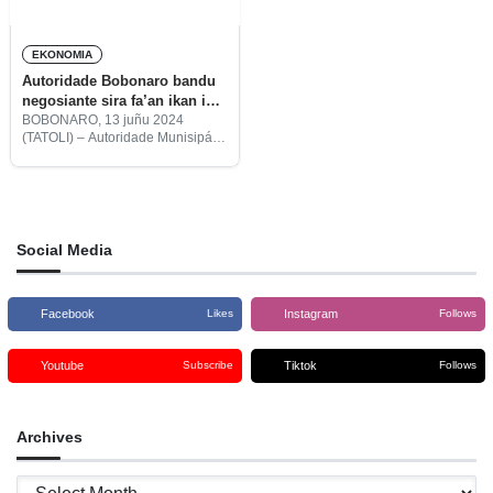
EKONOMIA
Autoridade Bobonaro bandu
negosiante sira fa’an ikan iha
rotunda Maliana
BOBONARO, 13 juñu 2024
(TATOLI) – Autoridade Munisipál
Bobonaro (AMB) liuhusi Diresaun
Servisu Munisipál Jestaun
Merkadu no Turizmu, lideradu
Paulo do Santos, bandu
negosiante sira atu fa’an ikan
hodi
Social Media
Facebook
Instagram
Likes
Follows
Youtube
Tiktok
Subscribe
Follows
Archives
Archives