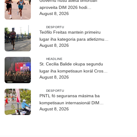
Governu husu atleta timoroan
aproveita DIM 2026 hodi
August 8, 2026
dezenvolve kapasidade
DESPORTU
Teófilo Freitas mantein primeiru
lugar iha kategoria para atletizmu
August 8, 2026
10Km iha DIM
HEADLINE
St. Cecilia Balide okupa segundu
lugar iha kompetisaun korál Cross
August 8, 2026
Border Fest 2026 iha Atambua
DESPORTU
PNTL fó seguransa másima ba
kompetisaun internasionál DIM
August 8, 2026
2026