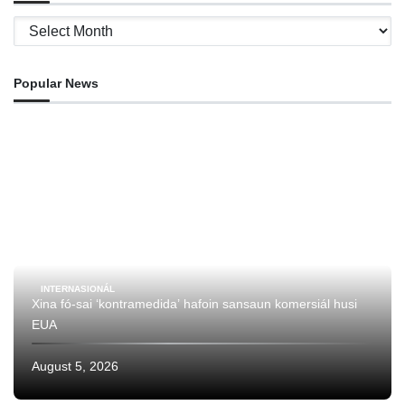
Archives
Popular News
INTERNASIONÁL
Xina fó-sai ‘kontramedida’ hafoin sansaun komersiál husi
EUA
August 5, 2026