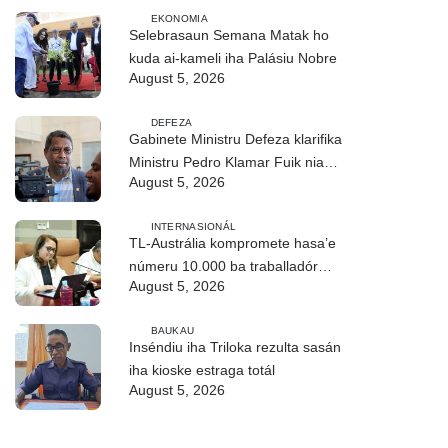
EKONOMIA
Selebrasaun Semana Matak ho
kuda ai-kameli iha Palásiu Nobre
August 5, 2026
DEFEZA
Gabinete Ministru Defeza klarifika
Ministru Pedro Klamar Fuik nia
August 5, 2026
kondisaun saúde
INTERNASIONÁL
TL-Austrália kompromete hasa’e
númeru 10.000 ba traballadór
August 5, 2026
timoroan to’o 2028
BAUKAU
Inséndiu iha Triloka rezulta sasán
iha kioske estraga totál
August 5, 2026