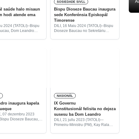
A
SOSIEDADE SIVĹL
ál saúde halo misaun
Bispu Dioseze Baucau inaugura
an hodi atende ema
sede Konferénsia Episkopál
Timorense
uñu 2024 (TATOLI)–Bispu
DILI, 16 Maiu 2024 (TATOLI)–Bispu
aucau, Dom Leandro
Dioseze Baucau no Sekretáriu
, hateten, profisionál
Konferénsia Episkopál Timorense
 halo servisu misaun
(CET), Dom Leandro Maria Alves,
, tanba besik servisu hodi
inaugura sede Konferénsia
 moras iha ospitál.
Episkopál Timorense (CET) iha
Bidau Mota Klaran.
U
NASIONÁL
dro inaugura kapela
IX Governu
queque
Konstitusionál felisita no dejeza
susesu ba Dom Leandro
 07 dezembru 2023
Bispu Dioseze Baucau,
DILI, 21 jullu 2023 (TATOLI)-–
o Maria Alves, kinta
Primeiru-Ministru (PM), Kay Rala
gura Kapela Nossa
Xanana Gusmão, lori IX Governu
ria dos Anjos Uetali, iha
Konstitusionál nia naran kongratula