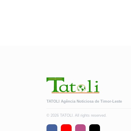
área Uetal
Reprezentante Vatikan iha Timor-
postu Viq
Leste fo bensa ba monumentu
Araustos do Evangelho iha
TATOLI Agência Noticiosa de Timor-Leste
© 2026 TATOLI. All rights reserved.