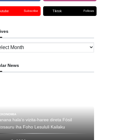
outube
Tiktok
Subscribe
Follows
ives
ves
lar News
EKONOMIA
nana hala’o vizita-haree direta Fósil
tosauru iha Foho Lesululi Kailaku