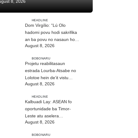
ugust 8, 2026
HEADLINE
Dom Virgílio: “Lú Olo
hadomi povu hodi sakrifika
an ba povu no nasaun ho
August 8, 2026
fuan”
BOBONARU
Projetu reabilitasaun
estrada Lourba-Atsabe no
Lolotoe hein de’it vistu
August 8, 2026
tribunál
HEADLINE
Kalbuadi Lay: ASEAN fo
oportunidade ba Timor-
Leste atu aselera
August 8, 2026
transformasaun ekonómika
BOBONARU