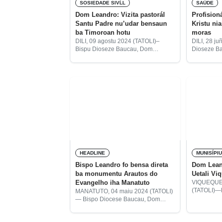
SOSIEDADE SIVĹL
SAÚDE
Dom Leandro: Vizita pastorál
Profision
Santu Padre nu’udar bensaun
Kristu ni
ba Timoroan hotu
moras
DILI, 09 agostu 2024 (TATOLI)–
DILI, 28 j
Bispu Dioseze Baucau, Dom
Dioseze B
Leandro Maria Alves, husu ba
Maria Alves
sarani sira hotu atu partisipa iha
saúde sira
misa solene iha Tasi-Tolu iha 10
Kristu nian
setembru 2024, tanba vizita
atende ema
HEADLINE
MUNISÍPI
Bispo Leandro fo bensa direta
Dom Lean
ba monumentu Arautos do
Uetali Vi
Evangelho iha Manatuto
VIQUEQUE,
(TATOLI)—
MANATUTO, 04 maiu 2024 (TATOLI)
Dom Leandr
— Bispo Diocese Baucau, Dom
ne’e, inau
Leandro Maria Alves akompaña
Senhora Ma
husi Monsignor Marco Sprizzi,