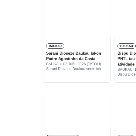
BAUKAU
BAUKAU
Sarani Dioseze Baukau lakon
Bispu Dio
Padre Agostinho da Costa
PNTL tau 
atividade 
BAUKAU, 03 Juñu 2026 (TATOLI)—
Sarani Diozese Baukau sente lakon
BAUKAU, 16
ho falesimentu Padre Agostinho da
Bispu Dio
Costa iha Dioseze Baukau ho idade
Leandro Ma
84. Bispu Dioseze Baukau, Don
Komandu Po
Leandro Maria Alves esplika,
Leste (PNTL
atensaun s
atividade i