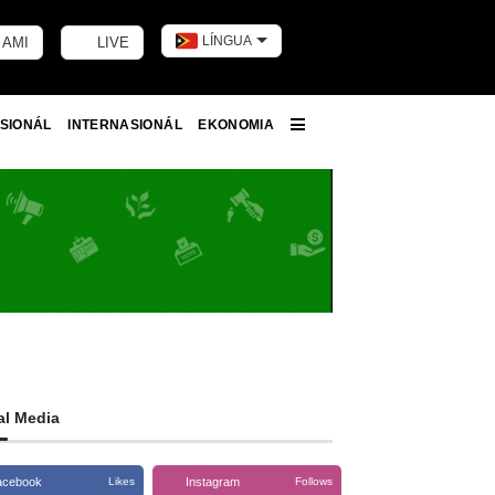
LÍNGUA
 AMI
LIVE
Toggle dark m
SIONÁL
INTERNASIONÁL
EKONOMIA
More
al Media
acebook
Instagram
Likes
Follows