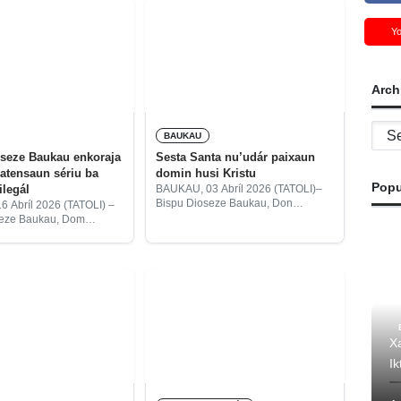
Y
Arch
Archi
BAUKAU
seze Baukau enkoraja
Sesta Santa nu’udár paixaun
atensaun sériu ba
domin husi Kristu
Popu
ilegál
BAUKAU, 03 Abríl 2026 (TATOLI)–
Bispu Dioseze Baukau, Don
 Abríl 2026 (TATOLI) –
Leandro Maria Alves konsidera
seze Baukau, Dom
selebrasaun loron Sesta Santa
ria Alves enkoraja
nu’udár símbulu paixaun domin husi
lísia Nasionál Timor-
Jezús Kristu tanba salva ema-nia
) atu kontinua fó
sala.
ériu ba sirkulasaun
legál ne’ebé
Xa
Ik