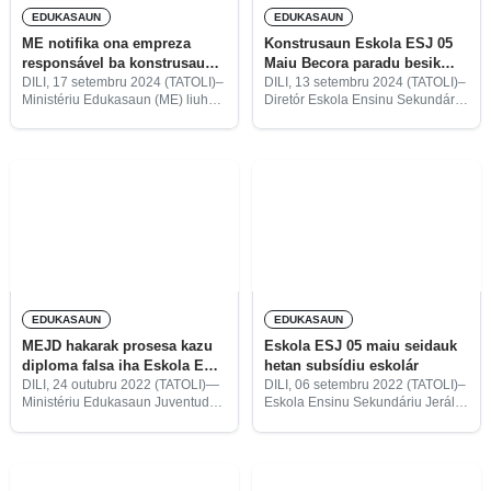
EDUKASAUN
EDUKASAUN
ME notifika ona empreza
Konstrusaun Eskola ESJ 05
responsável ba konstrusaun
Maiu Becora paradu besik
Eskola ESJ 05 maiu Becora
fulan-ida
DILI, 17 setembru 2024 (TATOLI)–
DILI, 13 setembru 2024 (TATOLI)–
Ministériu Edukasaun (ME) liuhusi
Diretór Eskola Ensinu Sekundária
Diresaun Nasionál Infraestrutura
Jerál (ESJ) 05 Maiu Becora,
fó karta ona notifikasaun ba
Casmiro Dias Marques, hateten,
empreza Maluk Unipesoal, LDA
konstrusaun eskola foun ne’e
ne’ebé responsável kaer projetu
paradu besik fulan-ida ona.
konstrusaun ba Eskola Ensinu
Sekundáriu
EDUKASAUN
EDUKASAUN
MEJD hakarak prosesa kazu
Eskola ESJ 05 maiu seidauk
diploma falsa iha Eskola ESJ
hetan subsídiu eskolár
05 maiu
DILI, 24 outubru 2022 (TATOLI)—
DILI, 06 setembru 2022 (TATOLI)–
Ministériu Edukasaun Juventude
Eskola Ensinu Sekundáriu Jerál
no Desportu (MEJD) hakarak
(ESJ) 05 maiu Becora, daudaun
prosesa kazu diploma falsa hosi
ne’e enfrenta hela problema
estudante na’in-10 iha Eskola
tanba Ministériu Edukasaun
Ensinu Sekundáriu Jerál (ESJ) 05
Juventude no Desportu (MEJD)
maiu Becora tuir dalan
seidauk transfere osan