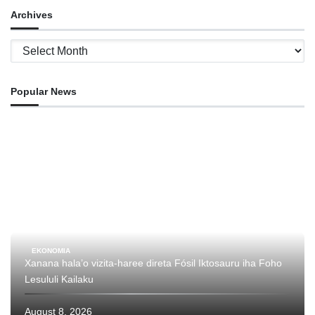
Archives
Archives
Popular News
EKONOMIA
Xanana hala’o vizita-haree direta Fósil Iktosauru iha Foho
Lesululi Kailaku
August 8, 2026