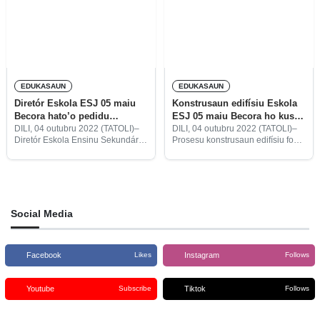
konsensaun eskolár
EDUKASAUN
EDUKASAUN
Diretór Eskola ESJ 05 maiu
Konstrusaun edifísiu Eskola
Becora hato’o pedidu
ESJ 05 maiu Becora ho kustu
aumenta profesór
$355.629,46
DILI, 04 outubru 2022 (TATOLI)–
DILI, 04 outubru 2022 (TATOLI)–
Diretór Eskola Ensinu Sekundáriu
Prosesu konstrusaun edifísiu foun
Jerál (ESJ) 05 maiu Becora,
andár ida iha Eskola Ensinu
Adelino Nicolau Ornai, haruka
Sekundáriu Jerál (ESJ) 05 maiu
ona pedidu ba Diresaun Servisu
Becora ho kustu $355.629,46
Edukasaun Dili no Ministériu
maibé konsege paradu durante
Edukasaun Juventude no
fulan-rua.
Social Media
Facebook
Instagram
Likes
Follows
Youtube
Tiktok
Subscribe
Follows