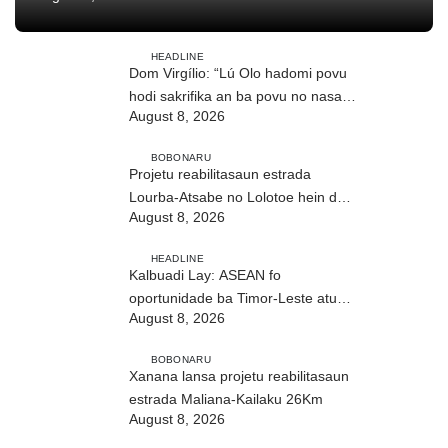
HEADLINE
Dom Virgílio: “Lú Olo hadomi povu
hodi sakrifika an ba povu no nasaun
August 8, 2026
ho fuan”
BOBONARU
Projetu reabilitasaun estrada
Lourba-Atsabe no Lolotoe hein de’it
August 8, 2026
vistu tribunál
HEADLINE
Kalbuadi Lay: ASEAN fo
oportunidade ba Timor-Leste atu
August 8, 2026
aselera transformasaun ekonómika
BOBONARU
Xanana lansa projetu reabilitasaun
estrada Maliana-Kailaku 26Km
August 8, 2026