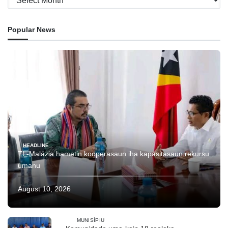
Popular News
HEADLINE
TL-Malázia hametin kooperasaun iha kapasitasaun rekursu
umanu
August 10, 2026
MUNISÍPIU