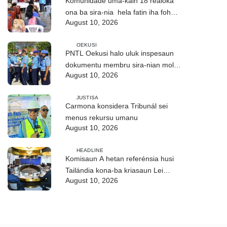
Komunidade uma-kain 18 realoka
ona ba sira-nia hela fatin iha foho
August 10, 2026
Builó okos
OEKUSI
PNTL Oekusi halo uluk inspesaun
dokumentu membru sira-nian molok
August 10, 2026
pasa-revista iha públiku
JUSTISA
Carmona konsidera Tribunál sei
menus rekursu umanu
August 10, 2026
HEADLINE
Komisaun A hetan referénsia husi
Tailándia kona-ba kriasaun Lei
August 10, 2026
Siberkrime