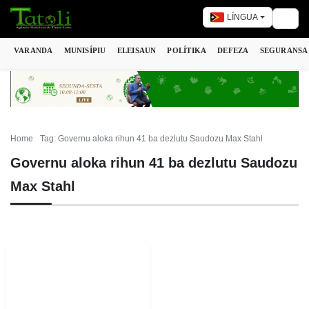
LÍNGUA
Togg
VARANDA
MUNISÍPIU
ELEISAUN
POLÍTIKA
DEFEZA
SEGURANSA
Home
Tag: Governu aloka rihun 41 ba dezlutu Saudozu Max Stahl
Governu aloka rihun 41 ba dezlutu Saudozu
Max Stahl