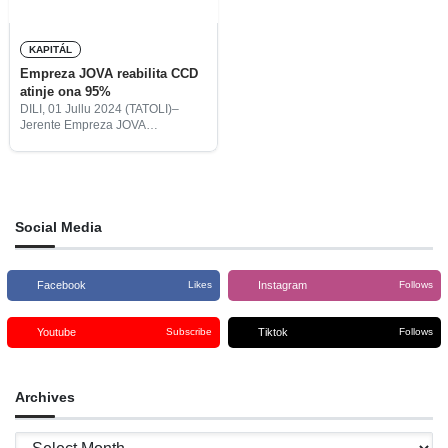
KAPITÁL
Empreza JOVA reabilita CCD
atinje ona 95%
DILI, 01 Jullu 2024 (TATOLI)–
Jerente Empreza JOVA
Construction Unipesoál, Lda,
Jaime D.S Gusmão, hateten
daudaun ne’e obra reabilitasaun
ba Sentru Konvensaun Dili (CCD,
sigla portugés) atinje ona 95% no
Social Media
Facebook
Instagram
Likes
Follows
Youtube
Tiktok
Subscribe
Follows
Archives
Archives