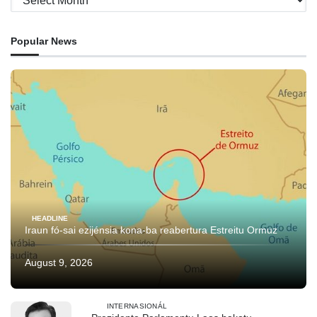
Popular News
HEADLINE
Iraun fó-sai ezijénsia kona-ba reabertura Estreitu Ormuz
August 9, 2026
INTERNASIONÁL