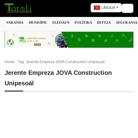
LÍNGUA
Togg
VARANDA
MUNISÍPIU
ELEISAUN
POLÍTIKA
DEFEZA
SEGURANSA
Home
Tag: Jerente Empreza JOVA Construction Unipesoál
Jerente Empreza JOVA Construction
Unipesoál