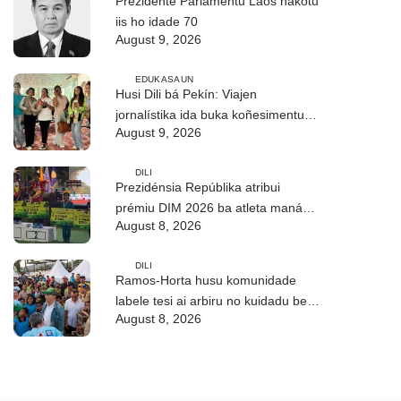
Prezidente Parlamentu Laos hakotu
iis ho idade 70
August 9, 2026
EDUKASAUN
Husi Dili bá Pekín: Viajen
jornalístika ida buka koñesimentu
August 9, 2026
foun (Parte I)
DILI
Prezidénsia Repúblika atribui
prémiu DIM 2026 ba atleta manán-
August 8, 2026
na’in sira
DILI
Ramos-Horta husu komunidade
labele tesi ai arbiru no kuidadu bee-
August 8, 2026
matan