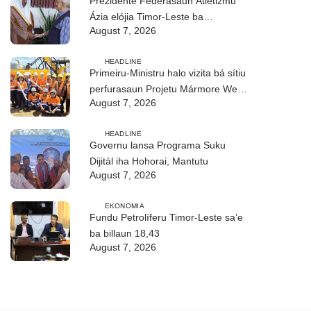
Prezidente Federasaun Atletizmu
Ázia elójia Timor-Leste ba
August 7, 2026
realizasaun DIM 2026
HEADLINE
Primeiru-Ministru halo vizita bá sítiu
perfurasaun Projetu Mármore We-
August 7, 2026
uah iha Ilimanu
HEADLINE
Governu lansa Programa Suku
Dijitál iha Hohorai, Mantutu
August 7, 2026
EKONOMIA
Fundu Petrolíferu Timor-Leste sa’e
ba billaun 18,43
August 7, 2026