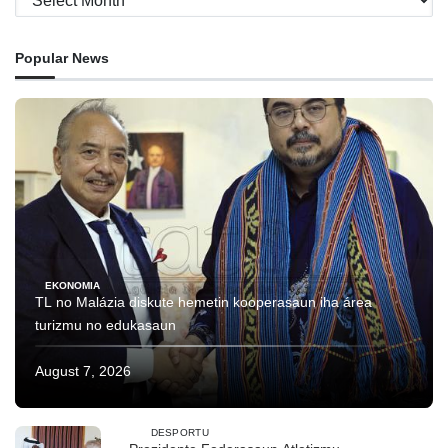
Popular News
EKONOMIA
TL no Malázia diskute hemetin kooperasaun iha área
turizmu no edukasaun
August 7, 2026
DESPORTU