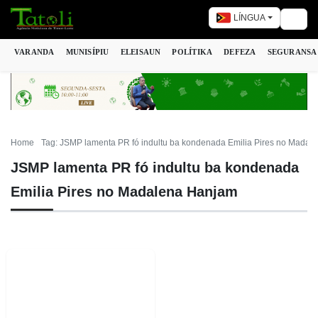
LÍNGUA
Togg
VARANDA
MUNISÍPIU
ELEISAUN
POLÍTIKA
DEFEZA
SEGURANSA
Home
Tag: JSMP lamenta PR fó indultu ba kondenada Emilia Pires no Madal
JSMP lamenta PR fó indultu ba kondenada
Emilia Pires no Madalena Hanjam