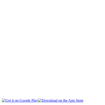
KAPITÁL
DESPORTU
NASIONÁL
INTERNASIONÁL
EKONOMIA
EDUKASAUN
SAÚDE
MULTIMÉDIA
LIVE TV