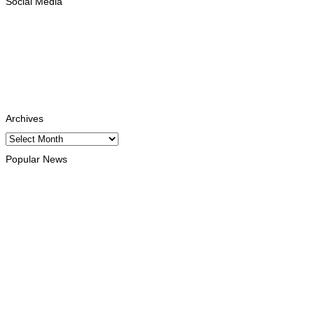
Social Media
Facebook
Likes
Instagram
Follows
Youtube
Subscribe
Tiktok
Follows
Archives
Archives
Popular News
EKONOMIA
Xanana hala’o vizita-haree direta Fósil Iktosauru iha Foho
Lesululi Kailaku
August 8, 2026
HEADLINE