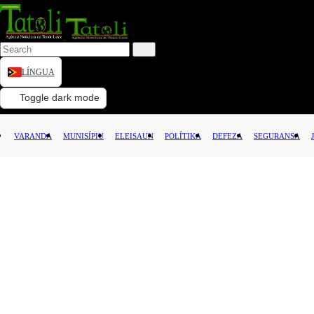
LÍNGUA
VARANDA
Toggle dark mode
MUNISÍPIU
VARANDA
MUNISÍPIU
ELEISAUN
POLÍTIKA
DEFEZA
SEGURANSA
ELEISAUN
POLÍTIKA
DEFEZA
SEGURANSA
JUSTISA
LEI