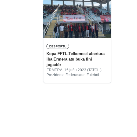
DESPORTU
Kopa FFTL-Telkomcel abertura
iha Ermera atu buka fini
jogadór
ERMERA, 15 juñu 2023 (TATOLI) –
Prezidente Federasaun Futeból
Timor-Leste (FFTL) Francisco
Jerónimo, hateten objetivu hosi jogu
ne’e hanesan faze apuramentu ida
ba to’o nível rejionál to’o nasionál
bainhira