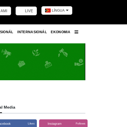
LÍNGUA
 AMI
LIVE
Toggle dark m
SIONÁL
INTERNASIONÁL
EKONOMIA
More
al Media
acebook
Instagram
Likes
Follows