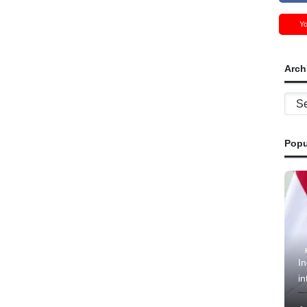
Y
Arch
Archi
Popu
In
in