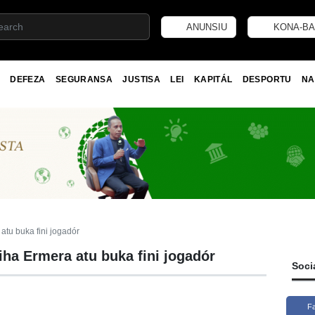
ANUNSIU
KONA-BA
DEFEZA
SEGURANSA
JUSTISA
LEI
KAPITÁL
DESPORTU
NA
atu buka fini jogadór
ha Ermera atu buka fini jogadór
Soci
F