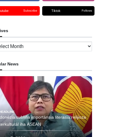
outube
Tiktok
Subscribe
Follows
ives
ves
lar News
HEADLINE
donézia subliña importánsia literasia relijioza
terkulturál iha ASEAN