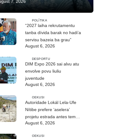
ugust 7, 2026
POLÍTIKA
“2027 laiha rekrutamentu
tanba dívida barak no hadi’a
servisu bazeia ba grau”
August 6, 2026
DESPORTU
DIM Expo 2026 sai alvu atu
envolve povu liuliu
juventude
August 6, 2026
OEKUSI
Autoridade Lokál Lela-Ufe
Nítibe prefere ‘aselera’
projetu estrada antes tempu
August 6, 2026
udan
OEKUSI