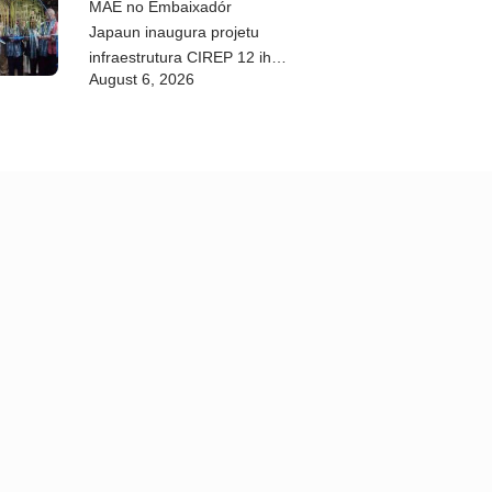
MAE no Embaixadór
Japaun inaugura projetu
infraestrutura CIREP 12 iha
August 6, 2026
Nítibe