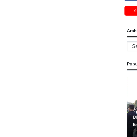
Y
Arch
Archi
Popu
D
l