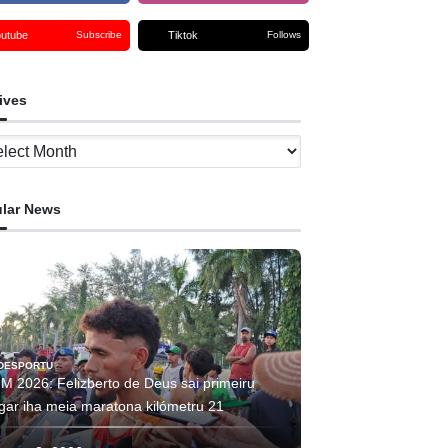
outube
Tiktok
Subscribe
Follows
ives
ves
lar News
DESPORTU
IM 2026: Felizberto de Deus sai primeiru
ugar iha meia maratona kilómetru 21