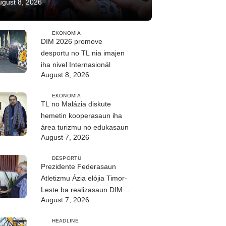
ugust 8, 2026
EKONOMIA
DIM 2026 promove
desportu no TL nia imajen
iha nivel Internasionál
August 8, 2026
EKONOMIA
TL no Malázia diskute
hemetin kooperasaun iha
área turizmu no edukasaun
August 7, 2026
DESPORTU
Prezidente Federasaun
Atletizmu Ázia elójia Timor-
Leste ba realizasaun DIM
August 7, 2026
2026
HEADLINE