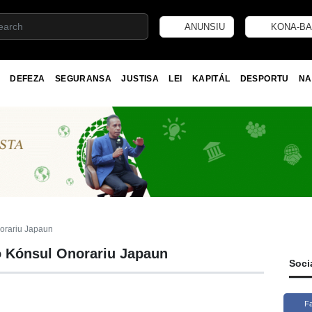
ANUNSIU
KONA-BA
DEFEZA
SEGURANSA
JUSTISA
LEI
KAPITÁL
DESPORTU
NA
orariu Japaun
o Kónsul Onorariu Japaun
Soci
F