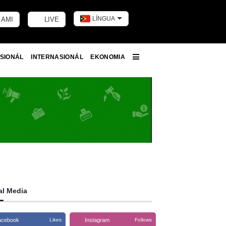
LÍNGUA
 AMI
LIVE
Toggle dark m
SIONÁL
INTERNASIONÁL
EKONOMIA
More
al Media
acebook
Instagram
Likes
Follows