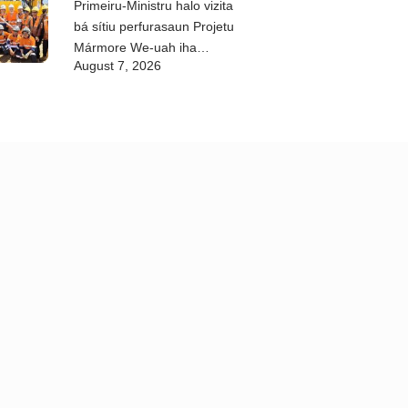
Primeiru-Ministru halo vizita
bá sítiu perfurasaun Projetu
Mármore We-uah iha
August 7, 2026
Ilimanu