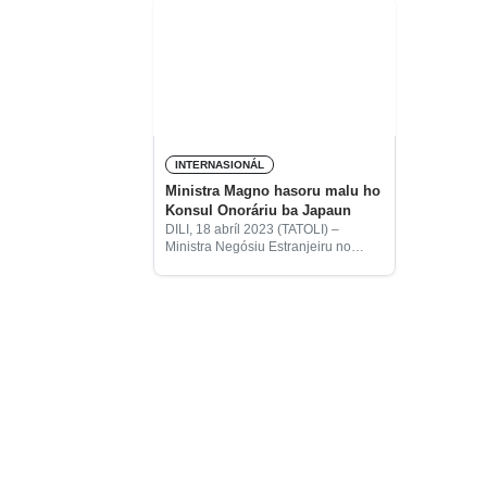
INTERNASIONÁL
Ministra Magno hasoru malu ho
Konsul Onoráriu ba Japaun
DILI, 18 abríl 2023 (TATOLI) –
Ministra Negósiu Estranjeiru no
Kooperasaun (MNEK), Adaljiza
Albertina Xavier Reis Magno simu
vizita kortezia hosi Konsul Onoráriu
Timor-Leste ba Japaun, Kitahara
Iwao.