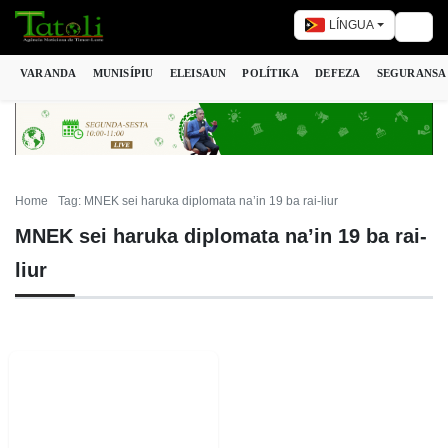
LÍNGUA
Togg
VARANDA
MUNISÍPIU
ELEISAUN
POLÍTIKA
DEFEZA
SEGURANSA
Home
Tag: MNEK sei haruka diplomata na’in 19 ba rai-liur
MNEK sei haruka diplomata na’in 19 ba rai-
liur