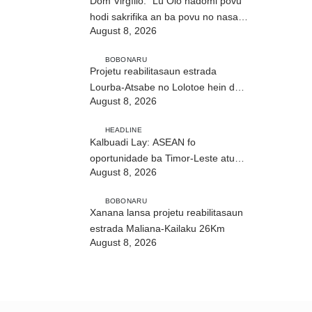
Dom Virgílio: “Lú Olo hadomi povu
hodi sakrifika an ba povu no nasaun
August 8, 2026
ho fuan”
BOBONARU
Projetu reabilitasaun estrada
Lourba-Atsabe no Lolotoe hein de’it
August 8, 2026
vistu tribunál
HEADLINE
Kalbuadi Lay: ASEAN fo
oportunidade ba Timor-Leste atu
August 8, 2026
aselera transformasaun ekonómika
BOBONARU
Xanana lansa projetu reabilitasaun
estrada Maliana-Kailaku 26Km
August 8, 2026