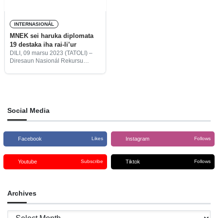
INTERNASIONÁL
MNEK sei haruka diplomata
19 destaka iha rai-li’ur
DILI, 09 marsu 2023 (TATOLI) –
Diresaun Nasionál Rekursu
Umanu, Sekretaria-Jerál,
Ministériu Negósiu Estranjeiru no
Kooperasaun (MNEK) organiza
indusaun ba Primeiru Grupu
Diplomata tinan 2023, hamutuk
ema na’in-19, ne’ebé
Social Media
Facebook
Instagram
Likes
Follows
Youtube
Tiktok
Subscribe
Follows
Archives
Archives