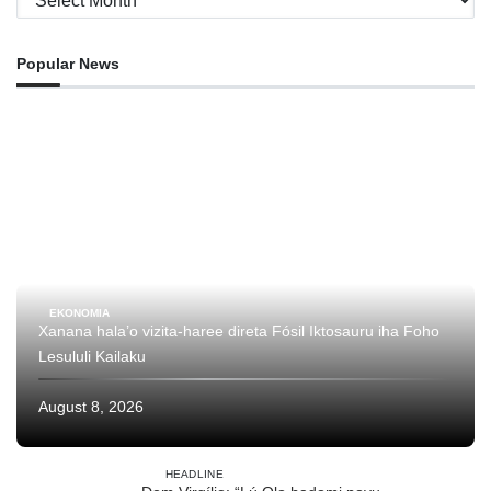
Popular News
EKONOMIA
Xanana hala’o vizita-haree direta Fósil Iktosauru iha Foho
Lesululi Kailaku
August 8, 2026
HEADLINE