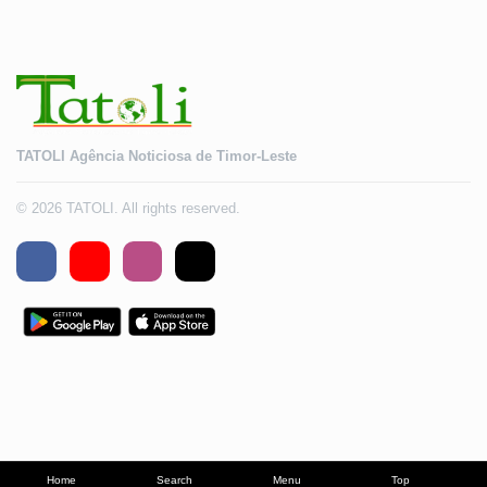
TATOLI Agência Noticiosa de Timor-Leste
© 2026 TATOLI. All rights reserved.
Home
Search
Menu
Top