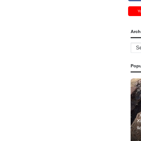
Y
Arch
Archi
Popu
Xa
Ik