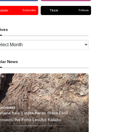
outube
Tiktok
Subscribe
Follows
ives
ves
lar News
EKONOMIA
nana hala’o vizita-haree direta Fósil
tosauru iha Foho Lesululi Kailaku