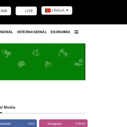
LÍNGUA
 AMI
LIVE
Toggle dark m
SIONÁL
INTERNASIONÁL
EKONOMIA
More
al Media
acebook
Instagram
Likes
Follows