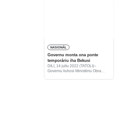
NASIONÁL
Governu monta ona ponte
temporáriu iha Bekusi
DILI, 14 jullu 2022 (TATOLI)–
Governu liuhosi Ministériu Obra
Públika (MOP), hahú monta ona
ponte temporáriu iha Bekusi molok
sobu ponte tuan.