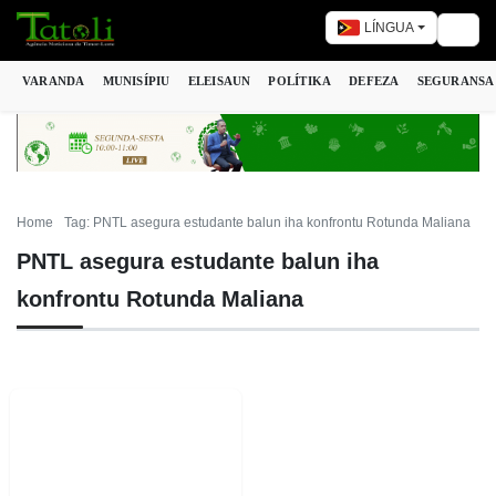
LÍNGUA
Togg
VARANDA
MUNISÍPIU
ELEISAUN
POLÍTIKA
DEFEZA
SEGURANSA
Home
Tag: PNTL asegura estudante balun iha konfrontu Rotunda Maliana
PNTL asegura estudante balun iha
konfrontu Rotunda Maliana