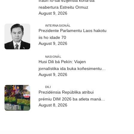
Iraun fó-sai ezijénsia kona-ba
reabertura Estreitu Ormuz
August 9, 2026
INTERNASIONÁL
Prezidente Parlamentu Laos hakotu
iis ho idade 70
August 9, 2026
NASIONÁL
Husi Dili bá Pekín: Viajen
jornalístika ida buka koñesimentu
August 9, 2026
foun (Parte I)
DILI
Prezidénsia Repúblika atribui
prémiu DIM 2026 ba atleta manán-
August 8, 2026
na’in sira