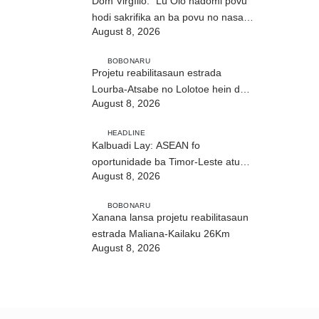
Dom Virgílio: “Lú Olo hadomi povu
hodi sakrifika an ba povu no nasaun
August 8, 2026
ho fuan”
BOBONARU
Projetu reabilitasaun estrada
Lourba-Atsabe no Lolotoe hein de’it
August 8, 2026
vistu tribunál
HEADLINE
Kalbuadi Lay: ASEAN fo
oportunidade ba Timor-Leste atu
August 8, 2026
aselera transformasaun ekonómika
BOBONARU
Xanana lansa projetu reabilitasaun
estrada Maliana-Kailaku 26Km
August 8, 2026