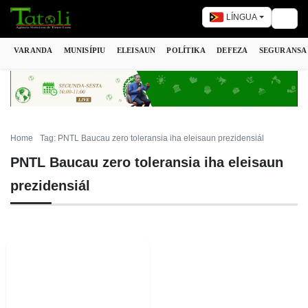
LÍNGUA
Togg
VARANDA
MUNISÍPIU
ELEISAUN
POLÍTIKA
DEFEZA
SEGURANSA
Home
Tag: PNTL Baucau zero toleransia iha eleisaun prezidensiál
PNTL Baucau zero toleransia iha eleisaun
prezidensiál