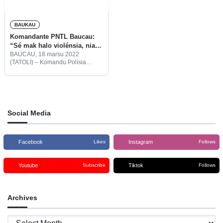
BAUKAU
Komandante PNTL Baucau:
“Sé mak halo violénsia, nia
mós simu violénsia”
BAUCAU, 18 marsu 2022
(TATOLI) – Komandu Polísia
Nasionál Timor-Leste (PNTL)
Munisípiu Baucau, zero toleránsia
ba entidade sira-ne’ebé iha
intensaun atu kria violénsia iha
loron eleisaun prezidensiál.
Social Media
Facebook
Instagram
Likes
Follows
Youtube
Tiktok
Subscribe
Follows
Archives
Archives