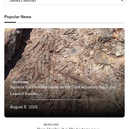
Popular News
EKONOMIA
Xanana hala’o vizita-haree direta Fósil Iktosauru iha Foho
Lesululi Kailaku
August 8, 2026
HEADLINE